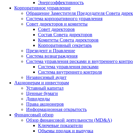
Энергоэффективность
Корпоративное управление
Обращение Заместителя Председателя Совета дире
Система корпоративного управления
Совет директоров и комитеты
Совет директоров
Состав Совета директоров
Комитеты Совета директоров
Корпоративный секретарь
Президент и Правление
Система вознаграждения
Система управления рисками и внутреннего контро
Система управления рисками
Система внутреннего контроля
Независимый аудит
Акционерам и инвесторам
Уставный капитал
Ценные бумаги
Дивиденды
Права акционеров
Информационная открытость
Финансовый обзор
Обзор финансовой деятельности (MD&A)
Ключевые показатели
Объемы продаж и выручка