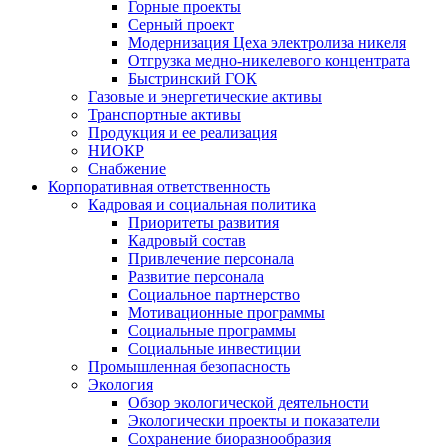
Горные проекты
Серный проект
Модернизация Цеха электролиза никеля
Отгрузка медно-никелевого концентрата
Быстринский ГОК
Газовые и энергетические активы
Транспортные активы
Продукция и ее реализация
НИОКР
Снабжение
Корпоративная ответственность
Кадровая и социальная политика
Приоритеты развития
Кадровый состав
Привлечение персонала
Развитие персонала
Социальное партнерство
Мотивационные программы
Социальные программы
Социальные инвестиции
Промышленная безопасность
Экология
Обзор экологической деятельности
Экологически проекты и показатели
Сохранение биоразнообразия