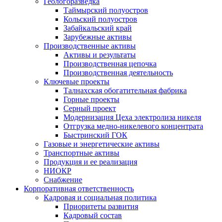
Геологоразведка
Таймырский полуостров
Кольский полуостров
Забайкальский край
Зарубежные активы
Производственные активы
Активы и результаты
Производственная цепочка
Производственная деятельность
Ключевые проекты
Талнахская обогатительная фабрика
Горные проекты
Серный проект
Модернизация Цеха электролиза никеля
Отгрузка медно-никелевого концентрата
Быстринский ГОК
Газовые и энергетические активы
Транспортные активы
Продукция и ее реализация
НИОКР
Снабжение
Корпоративная ответственность
Кадровая и социальная политика
Приоритеты развития
Кадровый состав