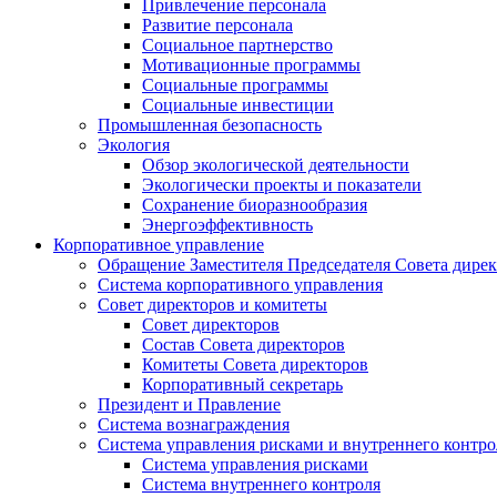
Привлечение персонала
Развитие персонала
Социальное партнерство
Мотивационные программы
Социальные программы
Социальные инвестиции
Промышленная безопасность
Экология
Обзор экологической деятельности
Экологически проекты и показатели
Сохранение биоразнообразия
Энергоэффективность
Корпоративное управление
Обращение Заместителя Председателя Совета дире
Система корпоративного управления
Совет директоров и комитеты
Совет директоров
Состав Совета директоров
Комитеты Совета директоров
Корпоративный секретарь
Президент и Правление
Система вознаграждения
Система управления рисками и внутреннего контро
Система управления рисками
Система внутреннего контроля