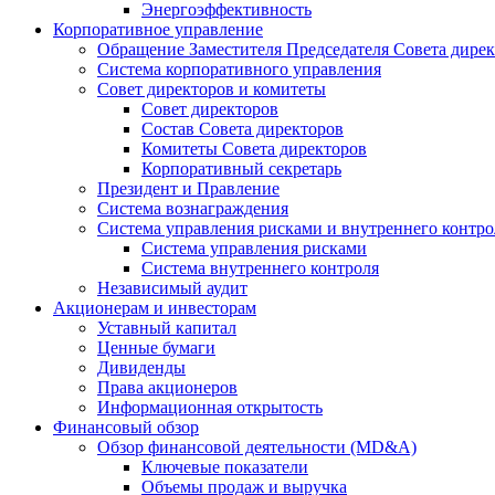
Энергоэффективность
Корпоративное управление
Обращение Заместителя Председателя Совета дире
Система корпоративного управления
Совет директоров и комитеты
Совет директоров
Состав Совета директоров
Комитеты Совета директоров
Корпоративный секретарь
Президент и Правление
Система вознаграждения
Система управления рисками и внутреннего контро
Система управления рисками
Система внутреннего контроля
Независимый аудит
Акционерам и инвесторам
Уставный капитал
Ценные бумаги
Дивиденды
Права акционеров
Информационная открытость
Финансовый обзор
Обзор финансовой деятельности (MD&A)
Ключевые показатели
Объемы продаж и выручка