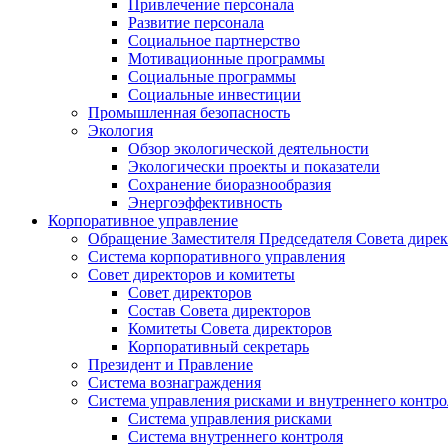
Привлечение персонала
Развитие персонала
Социальное партнерство
Мотивационные программы
Социальные программы
Социальные инвестиции
Промышленная безопасность
Экология
Обзор экологической деятельности
Экологически проекты и показатели
Сохранение биоразнообразия
Энергоэффективность
Корпоративное управление
Обращение Заместителя Председателя Совета дире
Система корпоративного управления
Совет директоров и комитеты
Совет директоров
Состав Совета директоров
Комитеты Совета директоров
Корпоративный секретарь
Президент и Правление
Система вознаграждения
Система управления рисками и внутреннего контро
Система управления рисками
Система внутреннего контроля