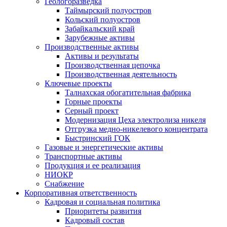
Геологоразведка
Таймырский полуостров
Кольский полуостров
Забайкальский край
Зарубежные активы
Производственные активы
Активы и результаты
Производственная цепочка
Производственная деятельность
Ключевые проекты
Талнахская обогатительная фабрика
Горные проекты
Серный проект
Модернизация Цеха электролиза никеля
Отгрузка медно-никелевого концентрата
Быстринский ГОК
Газовые и энергетические активы
Транспортные активы
Продукция и ее реализация
НИОКР
Снабжение
Корпоративная ответственность
Кадровая и социальная политика
Приоритеты развития
Кадровый состав