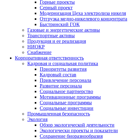
Горные проекты
Серный проект
Модернизация Цеха электролиза никеля
Отгрузка медно-никелевого концентрата
Быстринский ГОК
Газовые и энергетические активы
Транспортные активы
Продукция и ее реализация
НИОКР
Снабжение
Корпоративная ответственность
Кадровая и социальная политика
Приоритеты развития
Кадровый состав
Привлечение персонала
Развитие персонала
Социальное партнерство
Мотивационные программы
Социальные программы
Социальные инвестиции
Промышленная безопасность
Экология
Обзор экологической деятельности
Экологически проекты и показатели
Сохранение биоразнообразия