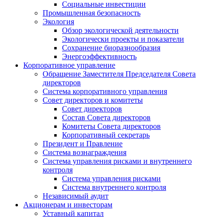
Социальные инвестиции
Промышленная безопасность
Экология
Обзор экологической деятельности
Экологически проекты и показатели
Сохранение биоразнообразия
Энергоэффективность
Корпоративное управление
Обращение Заместителя Председателя Совета
директоров
Система корпоративного управления
Совет директоров и комитеты
Совет директоров
Состав Совета директоров
Комитеты Совета директоров
Корпоративный секретарь
Президент и Правление
Система вознаграждения
Система управления рисками и внутреннего
контроля
Система управления рисками
Система внутреннего контроля
Независимый аудит
Акционерам и инвесторам
Уставный капитал