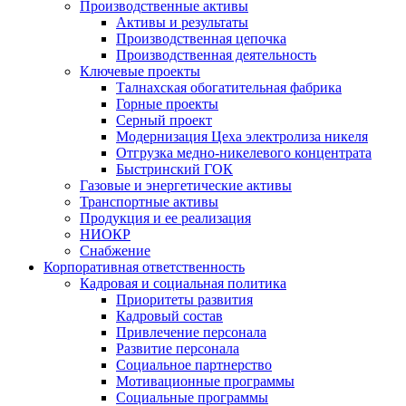
Производственные активы
Активы и результаты
Производственная цепочка
Производственная деятельность
Ключевые проекты
Талнахская обогатительная фабрика
Горные проекты
Серный проект
Модернизация Цеха электролиза никеля
Отгрузка медно-никелевого концентрата
Быстринский ГОК
Газовые и энергетические активы
Транспортные активы
Продукция и ее реализация
НИОКР
Снабжение
Корпоративная ответственность
Кадровая и социальная политика
Приоритеты развития
Кадровый состав
Привлечение персонала
Развитие персонала
Социальное партнерство
Мотивационные программы
Социальные программы