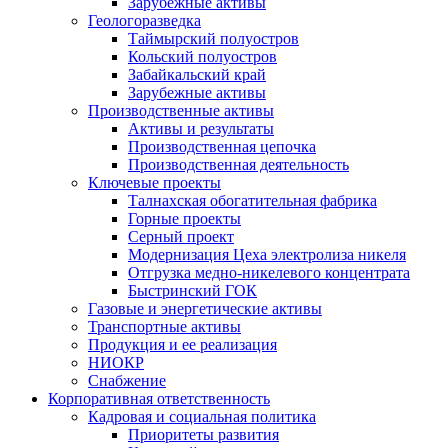
Зарубежные активы
Геологоразведка
Таймырский полуостров
Кольский полуостров
Забайкальский край
Зарубежные активы
Производственные активы
Активы и результаты
Производственная цепочка
Производственная деятельность
Ключевые проекты
Талнахская обогатительная фабрика
Горные проекты
Серный проект
Модернизация Цеха электролиза никеля
Отгрузка медно-никелевого концентрата
Быстринский ГОК
Газовые и энергетические активы
Транспортные активы
Продукция и ее реализация
НИОКР
Снабжение
Корпоративная ответственность
Кадровая и социальная политика
Приоритеты развития