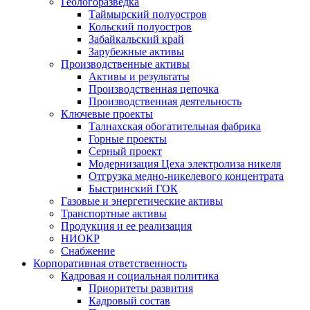
Геологоразведка
Таймырский полуостров
Кольский полуостров
Забайкальский край
Зарубежные активы
Производственные активы
Активы и результаты
Производственная цепочка
Производственная деятельность
Ключевые проекты
Талнахская обогатительная фабрика
Горные проекты
Серный проект
Модернизация Цеха электролиза никеля
Отгрузка медно-никелевого концентрата
Быстринский ГОК
Газовые и энергетические активы
Транспортные активы
Продукция и ее реализация
НИОКР
Снабжение
Корпоративная ответственность
Кадровая и социальная политика
Приоритеты развития
Кадровый состав