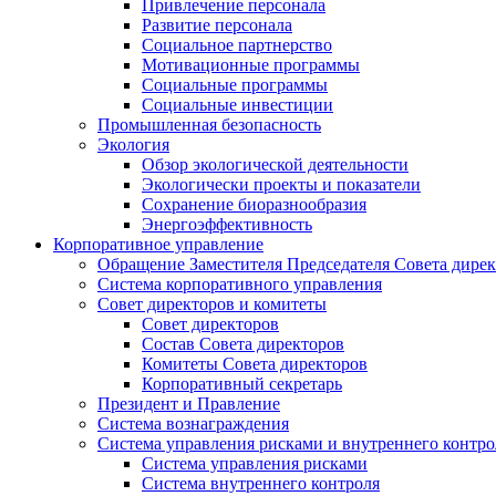
Привлечение персонала
Развитие персонала
Социальное партнерство
Мотивационные программы
Социальные программы
Социальные инвестиции
Промышленная безопасность
Экология
Обзор экологической деятельности
Экологически проекты и показатели
Сохранение биоразнообразия
Энергоэффективность
Корпоративное управление
Обращение Заместителя Председателя Совета дире
Система корпоративного управления
Совет директоров и комитеты
Совет директоров
Состав Совета директоров
Комитеты Совета директоров
Корпоративный секретарь
Президент и Правление
Система вознаграждения
Система управления рисками и внутреннего контро
Система управления рисками
Система внутреннего контроля