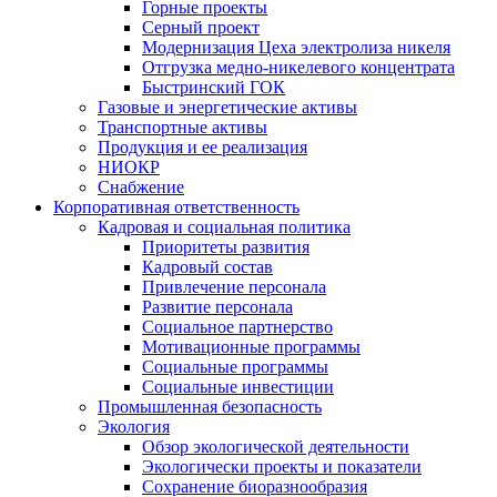
Горные проекты
Серный проект
Модернизация Цеха электролиза никеля
Отгрузка медно-никелевого концентрата
Быстринский ГОК
Газовые и энергетические активы
Транспортные активы
Продукция и ее реализация
НИОКР
Снабжение
Корпоративная ответственность
Кадровая и социальная политика
Приоритеты развития
Кадровый состав
Привлечение персонала
Развитие персонала
Социальное партнерство
Мотивационные программы
Социальные программы
Социальные инвестиции
Промышленная безопасность
Экология
Обзор экологической деятельности
Экологически проекты и показатели
Сохранение биоразнообразия