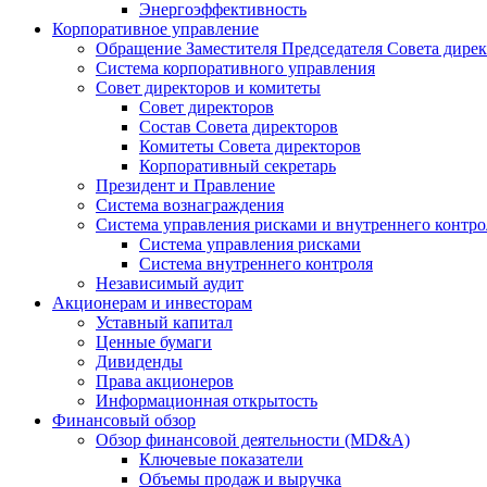
Энергоэффективность
Корпоративное управление
Обращение Заместителя Председателя Совета дире
Система корпоративного управления
Совет директоров и комитеты
Совет директоров
Состав Совета директоров
Комитеты Совета директоров
Корпоративный секретарь
Президент и Правление
Система вознаграждения
Система управления рисками и внутреннего контро
Система управления рисками
Система внутреннего контроля
Независимый аудит
Акционерам и инвесторам
Уставный капитал
Ценные бумаги
Дивиденды
Права акционеров
Информационная открытость
Финансовый обзор
Обзор финансовой деятельности (MD&A)
Ключевые показатели
Объемы продаж и выручка