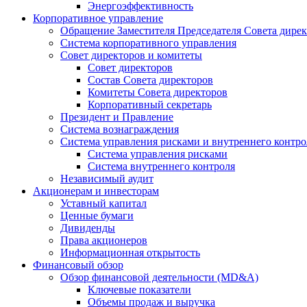
Энергоэффективность
Корпоративное управление
Обращение Заместителя Председателя Совета дире
Система корпоративного управления
Совет директоров и комитеты
Совет директоров
Состав Совета директоров
Комитеты Совета директоров
Корпоративный секретарь
Президент и Правление
Система вознаграждения
Система управления рисками и внутреннего контро
Система управления рисками
Система внутреннего контроля
Независимый аудит
Акционерам и инвесторам
Уставный капитал
Ценные бумаги
Дивиденды
Права акционеров
Информационная открытость
Финансовый обзор
Обзор финансовой деятельности (MD&A)
Ключевые показатели
Объемы продаж и выручка