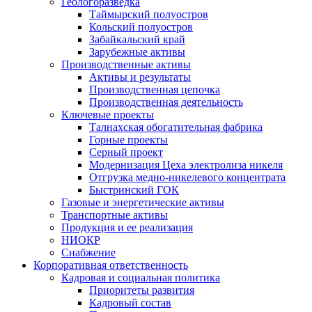
Геологоразведка
Таймырский полуостров
Кольский полуостров
Забайкальский край
Зарубежные активы
Производственные активы
Активы и результаты
Производственная цепочка
Производственная деятельность
Ключевые проекты
Талнахская обогатительная фабрика
Горные проекты
Серный проект
Модернизация Цеха электролиза никеля
Отгрузка медно-никелевого концентрата
Быстринский ГОК
Газовые и энергетические активы
Транспортные активы
Продукция и ее реализация
НИОКР
Снабжение
Корпоративная ответственность
Кадровая и социальная политика
Приоритеты развития
Кадровый состав