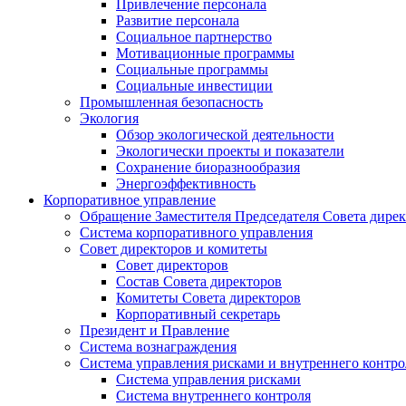
Привлечение персонала
Развитие персонала
Социальное партнерство
Мотивационные программы
Социальные программы
Социальные инвестиции
Промышленная безопасность
Экология
Обзор экологической деятельности
Экологически проекты и показатели
Сохранение биоразнообразия
Энергоэффективность
Корпоративное управление
Обращение Заместителя Председателя Совета дире
Система корпоративного управления
Совет директоров и комитеты
Совет директоров
Состав Совета директоров
Комитеты Совета директоров
Корпоративный секретарь
Президент и Правление
Система вознаграждения
Система управления рисками и внутреннего контро
Система управления рисками
Система внутреннего контроля