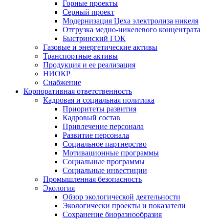
Горные проекты
Серный проект
Модернизация Цеха электролиза никеля
Отгрузка медно-никелевого концентрата
Быстринский ГОК
Газовые и энергетические активы
Транспортные активы
Продукция и ее реализация
НИОКР
Снабжение
Корпоративная ответственность
Кадровая и социальная политика
Приоритеты развития
Кадровый состав
Привлечение персонала
Развитие персонала
Социальное партнерство
Мотивационные программы
Социальные программы
Социальные инвестиции
Промышленная безопасность
Экология
Обзор экологической деятельности
Экологически проекты и показатели
Сохранение биоразнообразия