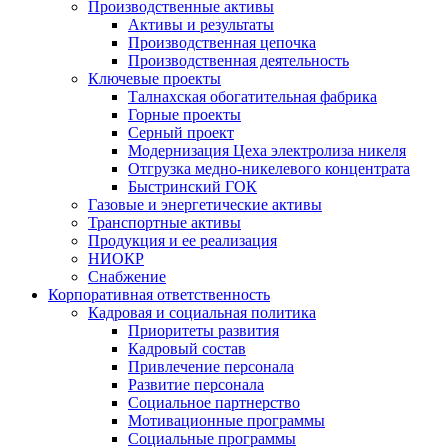
Производственные активы
Активы и результаты
Производственная цепочка
Производственная деятельность
Ключевые проекты
Талнахская обогатительная фабрика
Горные проекты
Серный проект
Модернизация Цеха электролиза никеля
Отгрузка медно-никелевого концентрата
Быстринский ГОК
Газовые и энергетические активы
Транспортные активы
Продукция и ее реализация
НИОКР
Снабжение
Корпоративная ответственность
Кадровая и социальная политика
Приоритеты развития
Кадровый состав
Привлечение персонала
Развитие персонала
Социальное партнерство
Мотивационные программы
Социальные программы