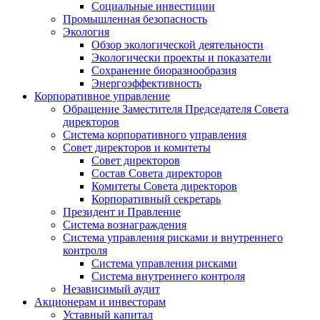
Социальные инвестиции
Промышленная безопасность
Экология
Обзор экологической деятельности
Экологически проекты и показатели
Сохранение биоразнообразия
Энергоэффективность
Корпоративное управление
Обращение Заместителя Председателя Совета
директоров
Система корпоративного управления
Совет директоров и комитеты
Совет директоров
Состав Совета директоров
Комитеты Совета директоров
Корпоративный секретарь
Президент и Правление
Система вознаграждения
Система управления рисками и внутреннего
контроля
Система управления рисками
Система внутреннего контроля
Независимый аудит
Акционерам и инвесторам
Уставный капитал