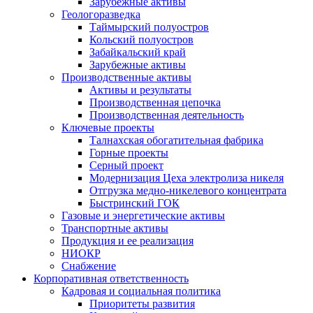
Зарубежные активы
Геологоразведка
Таймырский полуостров
Кольский полуостров
Забайкальский край
Зарубежные активы
Производственные активы
Активы и результаты
Производственная цепочка
Производственная деятельность
Ключевые проекты
Талнахская обогатительная фабрика
Горные проекты
Серный проект
Модернизация Цеха электролиза никеля
Отгрузка медно-никелевого концентрата
Быстринский ГОК
Газовые и энергетические активы
Транспортные активы
Продукция и ее реализация
НИОКР
Снабжение
Корпоративная ответственность
Кадровая и социальная политика
Приоритеты развития