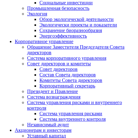
Социальные инвестиции
Промышленная безопасность
Экология
Обзор экологической деятельности
Экологически проекты и показатели
Сохранение биоразнообразия
Энергоэффективность
Корпоративное управление
Обращение Заместителя Председателя Совета
директоров
Система корпоративного управления
Совет директоров и комитеты
Совет директоров
Состав Совета директоров
Комитеты Совета директоров
Корпоративный секретарь
Президент и Правление
Система вознаграждения
Система управления рисками и внутреннего
контроля
Система управления рисками
Система внутреннего контроля
Независимый аудит
Акционерам и инвесторам
Уставный капитал