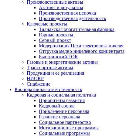
Производственные активы
Активы и результаты
Производственная цепочка
Производственная деятельность
Ключевые проекты
Талнахская обогатительная фабрика
Горные проекты
Серный проект
Модернизация Цеха электролиза никеля
Отгрузка медно-никелевого концентрата
Быстринский ГОК
Газовые и энергетические активы
Транспортные активы
Продукция и ее реализация
НИОКР
Снабжение
Корпоративная ответственность
Кадровая и социальная политика
Приоритеты развития
Кадровый состав
Привлечение персонала
Развитие персонала
Социальное партнерство
Мотивационные программы
Социальные программы