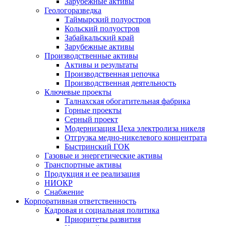
Зарубежные активы
Геологоразведка
Таймырский полуостров
Кольский полуостров
Забайкальский край
Зарубежные активы
Производственные активы
Активы и результаты
Производственная цепочка
Производственная деятельность
Ключевые проекты
Талнахская обогатительная фабрика
Горные проекты
Серный проект
Модернизация Цеха электролиза никеля
Отгрузка медно-никелевого концентрата
Быстринский ГОК
Газовые и энергетические активы
Транспортные активы
Продукция и ее реализация
НИОКР
Снабжение
Корпоративная ответственность
Кадровая и социальная политика
Приоритеты развития