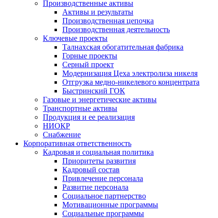
Производственные активы
Активы и результаты
Производственная цепочка
Производственная деятельность
Ключевые проекты
Талнахская обогатительная фабрика
Горные проекты
Серный проект
Модернизация Цеха электролиза никеля
Отгрузка медно-никелевого концентрата
Быстринский ГОК
Газовые и энергетические активы
Транспортные активы
Продукция и ее реализация
НИОКР
Снабжение
Корпоративная ответственность
Кадровая и социальная политика
Приоритеты развития
Кадровый состав
Привлечение персонала
Развитие персонала
Социальное партнерство
Мотивационные программы
Социальные программы