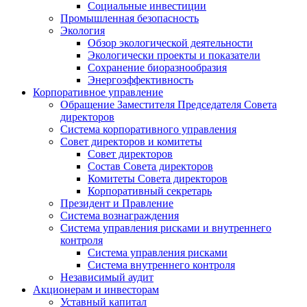
Социальные инвестиции
Промышленная безопасность
Экология
Обзор экологической деятельности
Экологически проекты и показатели
Сохранение биоразнообразия
Энергоэффективность
Корпоративное управление
Обращение Заместителя Председателя Совета
директоров
Система корпоративного управления
Совет директоров и комитеты
Совет директоров
Состав Совета директоров
Комитеты Совета директоров
Корпоративный секретарь
Президент и Правление
Система вознаграждения
Система управления рисками и внутреннего
контроля
Система управления рисками
Система внутреннего контроля
Независимый аудит
Акционерам и инвесторам
Уставный капитал