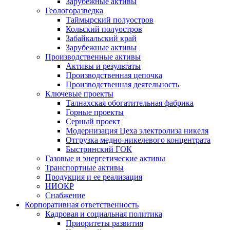
Зарубежные активы
Геологоразведка
Таймырский полуостров
Кольский полуостров
Забайкальский край
Зарубежные активы
Производственные активы
Активы и результаты
Производственная цепочка
Производственная деятельность
Ключевые проекты
Талнахская обогатительная фабрика
Горные проекты
Серный проект
Модернизация Цеха электролиза никеля
Отгрузка медно-никелевого концентрата
Быстринский ГОК
Газовые и энергетические активы
Транспортные активы
Продукция и ее реализация
НИОКР
Снабжение
Корпоративная ответственность
Кадровая и социальная политика
Приоритеты развития