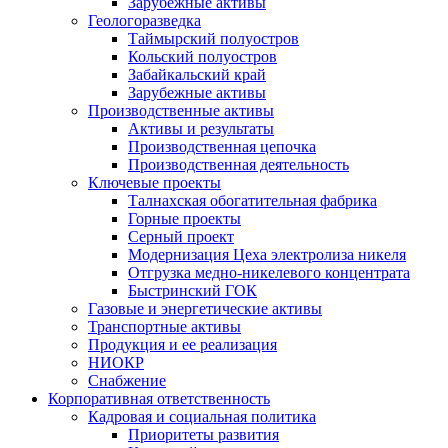
Зарубежные активы
Геологоразведка
Таймырский полуостров
Кольский полуостров
Забайкальский край
Зарубежные активы
Производственные активы
Активы и результаты
Производственная цепочка
Производственная деятельность
Ключевые проекты
Талнахская обогатительная фабрика
Горные проекты
Серный проект
Модернизация Цеха электролиза никеля
Отгрузка медно-никелевого концентрата
Быстринский ГОК
Газовые и энергетические активы
Транспортные активы
Продукция и ее реализация
НИОКР
Снабжение
Корпоративная ответственность
Кадровая и социальная политика
Приоритеты развития