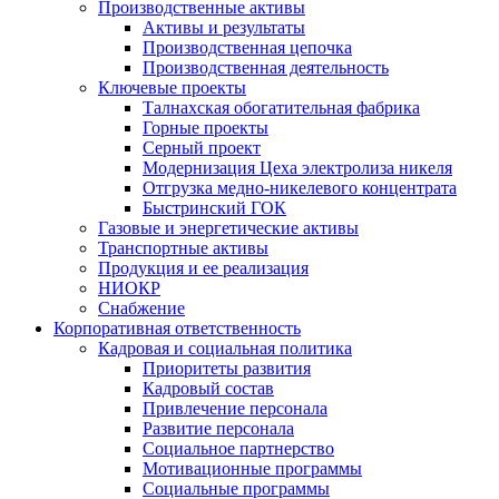
Производственные активы
Активы и результаты
Производственная цепочка
Производственная деятельность
Ключевые проекты
Талнахская обогатительная фабрика
Горные проекты
Серный проект
Модернизация Цеха электролиза никеля
Отгрузка медно-никелевого концентрата
Быстринский ГОК
Газовые и энергетические активы
Транспортные активы
Продукция и ее реализация
НИОКР
Снабжение
Корпоративная ответственность
Кадровая и социальная политика
Приоритеты развития
Кадровый состав
Привлечение персонала
Развитие персонала
Социальное партнерство
Мотивационные программы
Социальные программы