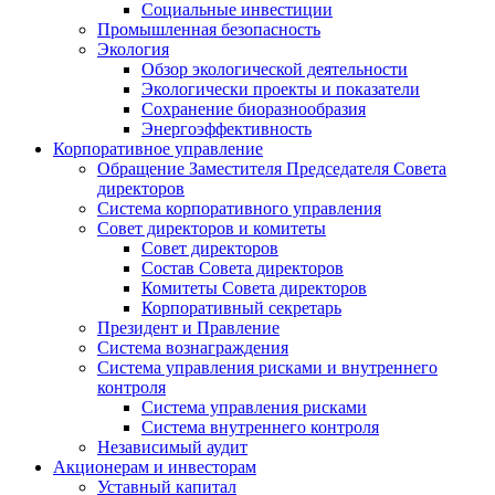
Социальные инвестиции
Промышленная безопасность
Экология
Обзор экологической деятельности
Экологически проекты и показатели
Сохранение биоразнообразия
Энергоэффективность
Корпоративное управление
Обращение Заместителя Председателя Совета
директоров
Система корпоративного управления
Совет директоров и комитеты
Совет директоров
Состав Совета директоров
Комитеты Совета директоров
Корпоративный секретарь
Президент и Правление
Система вознаграждения
Система управления рисками и внутреннего
контроля
Система управления рисками
Система внутреннего контроля
Независимый аудит
Акционерам и инвесторам
Уставный капитал