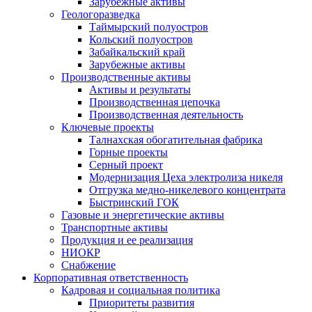
Зарубежные активы
Геологоразведка
Таймырский полуостров
Кольский полуостров
Забайкальский край
Зарубежные активы
Производственные активы
Активы и результаты
Производственная цепочка
Производственная деятельность
Ключевые проекты
Талнахская обогатительная фабрика
Горные проекты
Серный проект
Модернизация Цеха электролиза никеля
Отгрузка медно-никелевого концентрата
Быстринский ГОК
Газовые и энергетические активы
Транспортные активы
Продукция и ее реализация
НИОКР
Снабжение
Корпоративная ответственность
Кадровая и социальная политика
Приоритеты развития