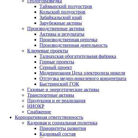
Геологоразведка
Таймырский полуостров
Кольский полуостров
Забайкальский край
Зарубежные активы
Производственные активы
Активы и результаты
Производственная цепочка
Производственная деятельность
Ключевые проекты
Талнахская обогатительная фабрика
Горные проекты
Серный проект
Модернизация Цеха электролиза никеля
Отгрузка медно-никелевого концентрата
Быстринский ГОК
Газовые и энергетические активы
Транспортные активы
Продукция и ее реализация
НИОКР
Снабжение
Корпоративная ответственность
Кадровая и социальная политика
Приоритеты развития
Кадровый состав