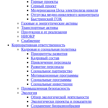
Горные проекты
Серный проект
Модернизация Цеха электролиза никеля
Отгрузка медно-никелевого концентрата
Быстринский ГОК
Газовые и энергетические активы
Транспортные активы
Продукция и ее реализация
НИОКР
Снабжение
Корпоративная ответственность
Кадровая и социальная политика
Приоритеты развития
Кадровый состав
Привлечение персонала
Развитие персонала
Социальное партнерство
Мотивационные программы
Социальные программы
Социальные инвестиции
Промышленная безопасность
Экология
Обзор экологической деятельности
Экологически проекты и показатели
Сохранение биоразнообразия