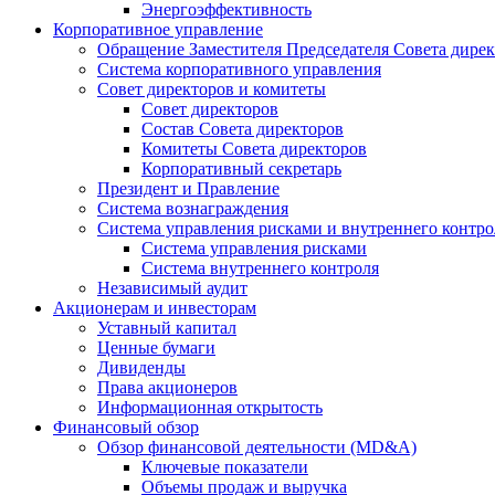
Энергоэффективность
Корпоративное управление
Обращение Заместителя Председателя Совета дире
Система корпоративного управления
Совет директоров и комитеты
Совет директоров
Состав Совета директоров
Комитеты Совета директоров
Корпоративный секретарь
Президент и Правление
Система вознаграждения
Система управления рисками и внутреннего контро
Система управления рисками
Система внутреннего контроля
Независимый аудит
Акционерам и инвесторам
Уставный капитал
Ценные бумаги
Дивиденды
Права акционеров
Информационная открытость
Финансовый обзор
Обзор финансовой деятельности (MD&A)
Ключевые показатели
Объемы продаж и выручка