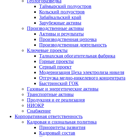
Геологоразведка
Таймырский полуостров
Кольский полуостров
Забайкальский край
Зарубежные активы
Производственные активы
Активы и результаты
Производственная цепочка
Производственная деятельность
Ключевые проекты
Талнахская обогатительная фабрика
Горные проекты
Серный проект
Модернизация Цеха электролиза никеля
Отгрузка медно-никелевого концентрата
Быстринский ГОК
Газовые и энергетические активы
Транспортные активы
Продукция и ее реализация
НИОКР
Снабжение
Корпоративная ответственность
Кадровая и социальная политика
Приоритеты развития
Кадровый состав