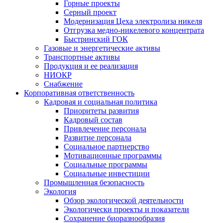
Горные проекты
Серный проект
Модернизация Цеха электролиза никеля
Отгрузка медно-никелевого концентрата
Быстринский ГОК
Газовые и энергетические активы
Транспортные активы
Продукция и ее реализация
НИОКР
Снабжение
Корпоративная ответственность
Кадровая и социальная политика
Приоритеты развития
Кадровый состав
Привлечение персонала
Развитие персонала
Социальное партнерство
Мотивационные программы
Социальные программы
Социальные инвестиции
Промышленная безопасность
Экология
Обзор экологической деятельности
Экологически проекты и показатели
Сохранение биоразнообразия