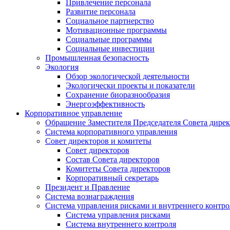
Привлечение персонала
Развитие персонала
Социальное партнерство
Мотивационные программы
Социальные программы
Социальные инвестиции
Промышленная безопасность
Экология
Обзор экологической деятельности
Экологически проекты и показатели
Сохранение биоразнообразия
Энергоэффективность
Корпоративное управление
Обращение Заместителя Председателя Совета дире
Система корпоративного управления
Совет директоров и комитеты
Совет директоров
Состав Совета директоров
Комитеты Совета директоров
Корпоративный секретарь
Президент и Правление
Система вознаграждения
Система управления рисками и внутреннего контро
Система управления рисками
Система внутреннего контроля