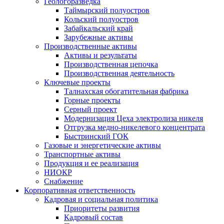
Геологоразведка
Таймырский полуостров
Кольский полуостров
Забайкальский край
Зарубежные активы
Производственные активы
Активы и результаты
Производственная цепочка
Производственная деятельность
Ключевые проекты
Талнахская обогатительная фабрика
Горные проекты
Серный проект
Модернизация Цеха электролиза никеля
Отгрузка медно-никелевого концентрата
Быстринский ГОК
Газовые и энергетические активы
Транспортные активы
Продукция и ее реализация
НИОКР
Снабжение
Корпоративная ответственность
Кадровая и социальная политика
Приоритеты развития
Кадровый состав