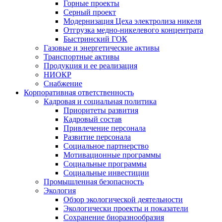
Горные проекты
Серный проект
Модернизация Цеха электролиза никеля
Отгрузка медно-никелевого концентрата
Быстринский ГОК
Газовые и энергетические активы
Транспортные активы
Продукция и ее реализация
НИОКР
Снабжение
Корпоративная ответственность
Кадровая и социальная политика
Приоритеты развития
Кадровый состав
Привлечение персонала
Развитие персонала
Социальное партнерство
Мотивационные программы
Социальные программы
Социальные инвестиции
Промышленная безопасность
Экология
Обзор экологической деятельности
Экологически проекты и показатели
Сохранение биоразнообразия