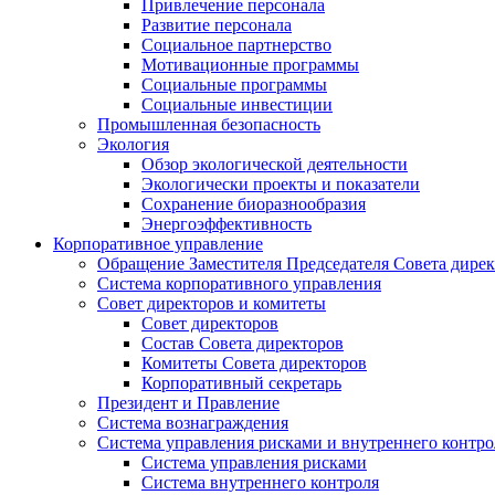
Привлечение персонала
Развитие персонала
Социальное партнерство
Мотивационные программы
Социальные программы
Социальные инвестиции
Промышленная безопасность
Экология
Обзор экологической деятельности
Экологически проекты и показатели
Сохранение биоразнообразия
Энергоэффективность
Корпоративное управление
Обращение Заместителя Председателя Совета дире
Система корпоративного управления
Совет директоров и комитеты
Совет директоров
Состав Совета директоров
Комитеты Совета директоров
Корпоративный секретарь
Президент и Правление
Система вознаграждения
Система управления рисками и внутреннего контро
Система управления рисками
Система внутреннего контроля