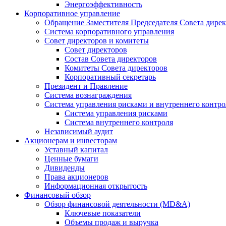
Энергоэффективность
Корпоративное управление
Обращение Заместителя Председателя Совета дире
Система корпоративного управления
Совет директоров и комитеты
Совет директоров
Состав Совета директоров
Комитеты Совета директоров
Корпоративный секретарь
Президент и Правление
Система вознаграждения
Система управления рисками и внутреннего контро
Система управления рисками
Система внутреннего контроля
Независимый аудит
Акционерам и инвесторам
Уставный капитал
Ценные бумаги
Дивиденды
Права акционеров
Информационная открытость
Финансовый обзор
Обзор финансовой деятельности (MD&A)
Ключевые показатели
Объемы продаж и выручка