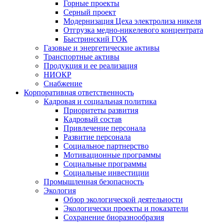
Горные проекты
Серный проект
Модернизация Цеха электролиза никеля
Отгрузка медно-никелевого концентрата
Быстринский ГОК
Газовые и энергетические активы
Транспортные активы
Продукция и ее реализация
НИОКР
Снабжение
Корпоративная ответственность
Кадровая и социальная политика
Приоритеты развития
Кадровый состав
Привлечение персонала
Развитие персонала
Социальное партнерство
Мотивационные программы
Социальные программы
Социальные инвестиции
Промышленная безопасность
Экология
Обзор экологической деятельности
Экологически проекты и показатели
Сохранение биоразнообразия