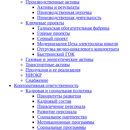
Производственные активы
Активы и результаты
Производственная цепочка
Производственная деятельность
Ключевые проекты
Талнахская обогатительная фабрика
Горные проекты
Серный проект
Модернизация Цеха электролиза никеля
Отгрузка медно-никелевого концентрата
Быстринский ГОК
Газовые и энергетические активы
Транспортные активы
Продукция и ее реализация
НИОКР
Снабжение
Корпоративная ответственность
Кадровая и социальная политика
Приоритеты развития
Кадровый состав
Привлечение персонала
Развитие персонала
Социальное партнерство
Мотивационные программы
Социальные программы