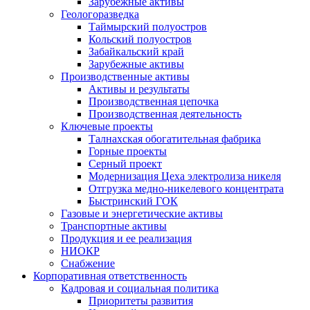
Зарубежные активы
Геологоразведка
Таймырский полуостров
Кольский полуостров
Забайкальский край
Зарубежные активы
Производственные активы
Активы и результаты
Производственная цепочка
Производственная деятельность
Ключевые проекты
Талнахская обогатительная фабрика
Горные проекты
Серный проект
Модернизация Цеха электролиза никеля
Отгрузка медно-никелевого концентрата
Быстринский ГОК
Газовые и энергетические активы
Транспортные активы
Продукция и ее реализация
НИОКР
Снабжение
Корпоративная ответственность
Кадровая и социальная политика
Приоритеты развития