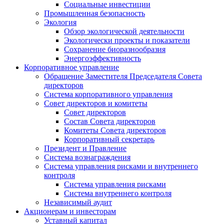
Социальные инвестиции
Промышленная безопасность
Экология
Обзор экологической деятельности
Экологически проекты и показатели
Сохранение биоразнообразия
Энергоэффективность
Корпоративное управление
Обращение Заместителя Председателя Совета
директоров
Система корпоративного управления
Совет директоров и комитеты
Совет директоров
Состав Совета директоров
Комитеты Совета директоров
Корпоративный секретарь
Президент и Правление
Система вознаграждения
Система управления рисками и внутреннего
контроля
Система управления рисками
Система внутреннего контроля
Независимый аудит
Акционерам и инвесторам
Уставный капитал