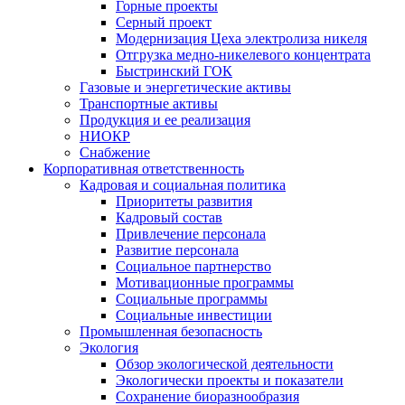
Горные проекты
Серный проект
Модернизация Цеха электролиза никеля
Отгрузка медно-никелевого концентрата
Быстринский ГОК
Газовые и энергетические активы
Транспортные активы
Продукция и ее реализация
НИОКР
Снабжение
Корпоративная ответственность
Кадровая и социальная политика
Приоритеты развития
Кадровый состав
Привлечение персонала
Развитие персонала
Социальное партнерство
Мотивационные программы
Социальные программы
Социальные инвестиции
Промышленная безопасность
Экология
Обзор экологической деятельности
Экологически проекты и показатели
Сохранение биоразнообразия