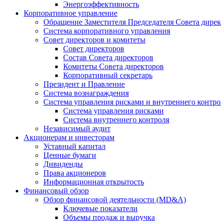
Энергоэффективность
Корпоративное управление
Обращение Заместителя Председателя Совета дире
Система корпоративного управления
Совет директоров и комитеты
Совет директоров
Состав Совета директоров
Комитеты Совета директоров
Корпоративный секретарь
Президент и Правление
Система вознаграждения
Система управления рисками и внутреннего контро
Система управления рисками
Система внутреннего контроля
Независимый аудит
Акционерам и инвесторам
Уставный капитал
Ценные бумаги
Дивиденды
Права акционеров
Информационная открытость
Финансовый обзор
Обзор финансовой деятельности (MD&A)
Ключевые показатели
Объемы продаж и выручка