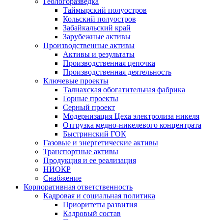
Геологоразведка
Таймырский полуостров
Кольский полуостров
Забайкальский край
Зарубежные активы
Производственные активы
Активы и результаты
Производственная цепочка
Производственная деятельность
Ключевые проекты
Талнахская обогатительная фабрика
Горные проекты
Серный проект
Модернизация Цеха электролиза никеля
Отгрузка медно-никелевого концентрата
Быстринский ГОК
Газовые и энергетические активы
Транспортные активы
Продукция и ее реализация
НИОКР
Снабжение
Корпоративная ответственность
Кадровая и социальная политика
Приоритеты развития
Кадровый состав