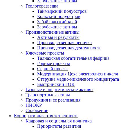
Зарубежные активы
Геологоразведка
Таймырский полуостров
Кольский полуостров
Забайкальский край
Зарубежные активы
Производственные активы
Активы и результаты
Производственная цепочка
Производственная деятельность
Ключевые проекты
Талнахская обогатительная фабрика
Горные проекты
Серный проект
Модернизация Цеха электролиза никеля
Отгрузка медно-никелевого концентрата
Быстринский ГОК
Газовые и энергетические активы
Транспортные активы
Продукция и ее реализация
НИОКР
Снабжение
Корпоративная ответственность
Кадровая и социальная политика
Приоритеты развития