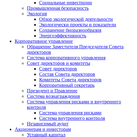
Социальные инвестиции
Промышленная безопасность
Экология
Обзор экологической деятельности
Экологически проекты и показатели
Сохранение биоразнообразия
Энергоэффективность
Корпоративное управление
Обращение Заместителя Председателя Совета
директоров
Система корпоративного управления
Совет директоров и комитеты
Совет директоров
Состав Совета директоров
Комитеты Совета директоров
Корпоративный секретарь
Президент и Правление
Система вознаграждения
Система управления рисками и внутреннего
контроля
Система управления рисками
Система внутреннего контроля
Независимый аудит
Акционерам и инвесторам
Уставный капитал