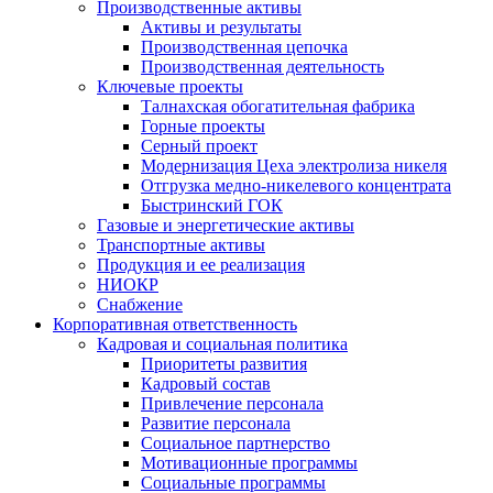
Производственные активы
Активы и результаты
Производственная цепочка
Производственная деятельность
Ключевые проекты
Талнахская обогатительная фабрика
Горные проекты
Серный проект
Модернизация Цеха электролиза никеля
Отгрузка медно-никелевого концентрата
Быстринский ГОК
Газовые и энергетические активы
Транспортные активы
Продукция и ее реализация
НИОКР
Снабжение
Корпоративная ответственность
Кадровая и социальная политика
Приоритеты развития
Кадровый состав
Привлечение персонала
Развитие персонала
Социальное партнерство
Мотивационные программы
Социальные программы