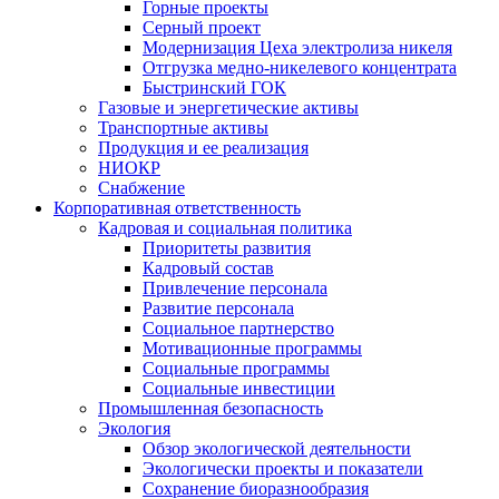
Горные проекты
Серный проект
Модернизация Цеха электролиза никеля
Отгрузка медно-никелевого концентрата
Быстринский ГОК
Газовые и энергетические активы
Транспортные активы
Продукция и ее реализация
НИОКР
Снабжение
Корпоративная ответственность
Кадровая и социальная политика
Приоритеты развития
Кадровый состав
Привлечение персонала
Развитие персонала
Социальное партнерство
Мотивационные программы
Социальные программы
Социальные инвестиции
Промышленная безопасность
Экология
Обзор экологической деятельности
Экологически проекты и показатели
Сохранение биоразнообразия