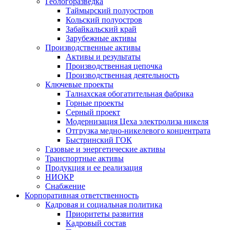
Геологоразведка
Таймырский полуостров
Кольский полуостров
Забайкальский край
Зарубежные активы
Производственные активы
Активы и результаты
Производственная цепочка
Производственная деятельность
Ключевые проекты
Талнахская обогатительная фабрика
Горные проекты
Серный проект
Модернизация Цеха электролиза никеля
Отгрузка медно-никелевого концентрата
Быстринский ГОК
Газовые и энергетические активы
Транспортные активы
Продукция и ее реализация
НИОКР
Снабжение
Корпоративная ответственность
Кадровая и социальная политика
Приоритеты развития
Кадровый состав