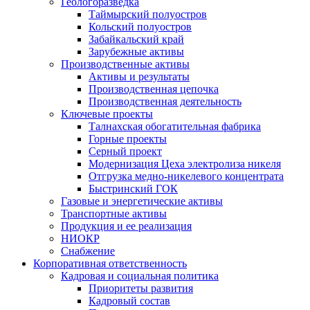
Геологоразведка
Таймырский полуостров
Кольский полуостров
Забайкальский край
Зарубежные активы
Производственные активы
Активы и результаты
Производственная цепочка
Производственная деятельность
Ключевые проекты
Талнахская обогатительная фабрика
Горные проекты
Серный проект
Модернизация Цеха электролиза никеля
Отгрузка медно-никелевого концентрата
Быстринский ГОК
Газовые и энергетические активы
Транспортные активы
Продукция и ее реализация
НИОКР
Снабжение
Корпоративная ответственность
Кадровая и социальная политика
Приоритеты развития
Кадровый состав