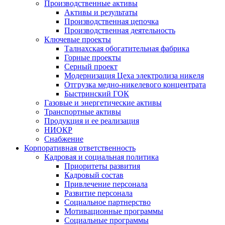
Производственные активы
Активы и результаты
Производственная цепочка
Производственная деятельность
Ключевые проекты
Талнахская обогатительная фабрика
Горные проекты
Серный проект
Модернизация Цеха электролиза никеля
Отгрузка медно-никелевого концентрата
Быстринский ГОК
Газовые и энергетические активы
Транспортные активы
Продукция и ее реализация
НИОКР
Снабжение
Корпоративная ответственность
Кадровая и социальная политика
Приоритеты развития
Кадровый состав
Привлечение персонала
Развитие персонала
Социальное партнерство
Мотивационные программы
Социальные программы