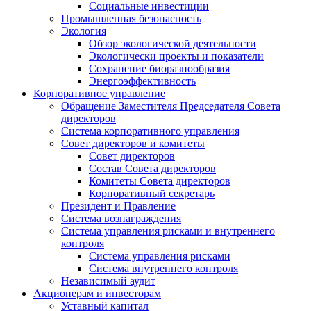
Социальные инвестиции
Промышленная безопасность
Экология
Обзор экологической деятельности
Экологически проекты и показатели
Сохранение биоразнообразия
Энергоэффективность
Корпоративное управление
Обращение Заместителя Председателя Совета
директоров
Система корпоративного управления
Совет директоров и комитеты
Совет директоров
Состав Совета директоров
Комитеты Совета директоров
Корпоративный секретарь
Президент и Правление
Система вознаграждения
Система управления рисками и внутреннего
контроля
Система управления рисками
Система внутреннего контроля
Независимый аудит
Акционерам и инвесторам
Уставный капитал