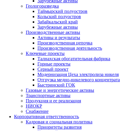
Зарубежные активы
Геологоразведка
Таймырский полуостров
Кольский полуостров
Забайкальский край
Зарубежные активы
Производственные активы
Активы и результаты
Производственная цепочка
Производственная деятельность
Ключевые проекты
Талнахская обогатительная фабрика
Горные проекты
Серный проект
Модернизация Цеха электролиза никеля
Отгрузка медно-никелевого концентрата
Быстринский ГОК
Газовые и энергетические активы
Транспортные активы
Продукция и ее реализация
НИОКР
Снабжение
Корпоративная ответственность
Кадровая и социальная политика
Приоритеты развития