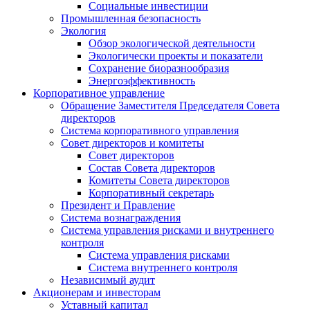
Социальные инвестиции
Промышленная безопасность
Экология
Обзор экологической деятельности
Экологически проекты и показатели
Сохранение биоразнообразия
Энергоэффективность
Корпоративное управление
Обращение Заместителя Председателя Совета
директоров
Система корпоративного управления
Совет директоров и комитеты
Совет директоров
Состав Совета директоров
Комитеты Совета директоров
Корпоративный секретарь
Президент и Правление
Система вознаграждения
Система управления рисками и внутреннего
контроля
Система управления рисками
Система внутреннего контроля
Независимый аудит
Акционерам и инвесторам
Уставный капитал