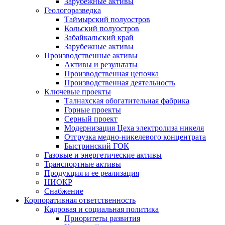
Зарубежные активы
Геологоразведка
Таймырский полуостров
Кольский полуостров
Забайкальский край
Зарубежные активы
Производственные активы
Активы и результаты
Производственная цепочка
Производственная деятельность
Ключевые проекты
Талнахская обогатительная фабрика
Горные проекты
Серный проект
Модернизация Цеха электролиза никеля
Отгрузка медно-никелевого концентрата
Быстринский ГОК
Газовые и энергетические активы
Транспортные активы
Продукция и ее реализация
НИОКР
Снабжение
Корпоративная ответственность
Кадровая и социальная политика
Приоритеты развития