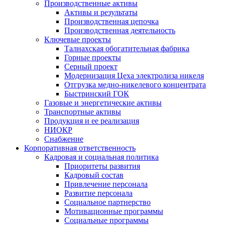
Производственные активы
Активы и результаты
Производственная цепочка
Производственная деятельность
Ключевые проекты
Талнахская обогатительная фабрика
Горные проекты
Серный проект
Модернизация Цеха электролиза никеля
Отгрузка медно-никелевого концентрата
Быстринский ГОК
Газовые и энергетические активы
Транспортные активы
Продукция и ее реализация
НИОКР
Снабжение
Корпоративная ответственность
Кадровая и социальная политика
Приоритеты развития
Кадровый состав
Привлечение персонала
Развитие персонала
Социальное партнерство
Мотивационные программы
Социальные программы