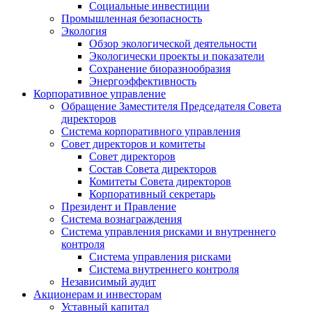
Социальные инвестиции
Промышленная безопасность
Экология
Обзор экологической деятельности
Экологически проекты и показатели
Сохранение биоразнообразия
Энергоэффективность
Корпоративное управление
Обращение Заместителя Председателя Совета
директоров
Система корпоративного управления
Совет директоров и комитеты
Совет директоров
Состав Совета директоров
Комитеты Совета директоров
Корпоративный секретарь
Президент и Правление
Система вознаграждения
Система управления рисками и внутреннего
контроля
Система управления рисками
Система внутреннего контроля
Независимый аудит
Акционерам и инвесторам
Уставный капитал