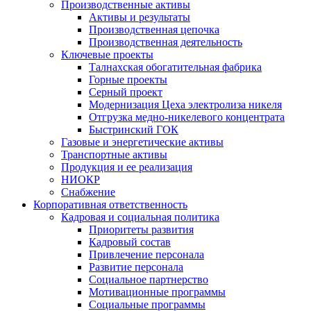
Производственные активы
Активы и результаты
Производственная цепочка
Производственная деятельность
Ключевые проекты
Талнахская обогатительная фабрика
Горные проекты
Серный проект
Модернизация Цеха электролиза никеля
Отгрузка медно-никелевого концентрата
Быстринский ГОК
Газовые и энергетические активы
Транспортные активы
Продукция и ее реализация
НИОКР
Снабжение
Корпоративная ответственность
Кадровая и социальная политика
Приоритеты развития
Кадровый состав
Привлечение персонала
Развитие персонала
Социальное партнерство
Мотивационные программы
Социальные программы