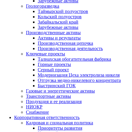
Зарубежные активы
Геологоразведка
Таймырский полуостров
Кольский полуостров
Забайкальский край
Зарубежные активы
Производственные активы
Активы и результаты
Производственная цепочка
Производственная деятельность
Ключевые проекты
Талнахская обогатительная фабрика
Горные проекты
Серный проект
Модернизация Цеха электролиза никеля
Отгрузка медно-никелевого концентрата
Быстринский ГОК
Газовые и энергетические активы
Транспортные активы
Продукция и ее реализация
НИОКР
Снабжение
Корпоративная ответственность
Кадровая и социальная политика
Приоритеты развития