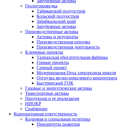
Зарубежные активы
Геологоразведка
Таймырский полуостров
Кольский полуостров
Забайкальский край
Зарубежные активы
Производственные активы
Активы и результаты
Производственная цепочка
Производственная деятельность
Ключевые проекты
Талнахская обогатительная фабрика
Горные проекты
Серный проект
Модернизация Цеха электролиза никеля
Отгрузка медно-никелевого концентрата
Быстринский ГОК
Газовые и энергетические активы
Транспортные активы
Продукция и ее реализация
НИОКР
Снабжение
Корпоративная ответственность
Кадровая и социальная политика
Приоритеты развития