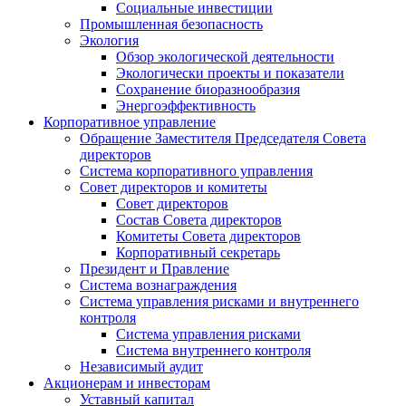
Социальные инвестиции
Промышленная безопасность
Экология
Обзор экологической деятельности
Экологически проекты и показатели
Сохранение биоразнообразия
Энергоэффективность
Корпоративное управление
Обращение Заместителя Председателя Совета
директоров
Система корпоративного управления
Совет директоров и комитеты
Совет директоров
Состав Совета директоров
Комитеты Совета директоров
Корпоративный секретарь
Президент и Правление
Система вознаграждения
Система управления рисками и внутреннего
контроля
Система управления рисками
Система внутреннего контроля
Независимый аудит
Акционерам и инвесторам
Уставный капитал