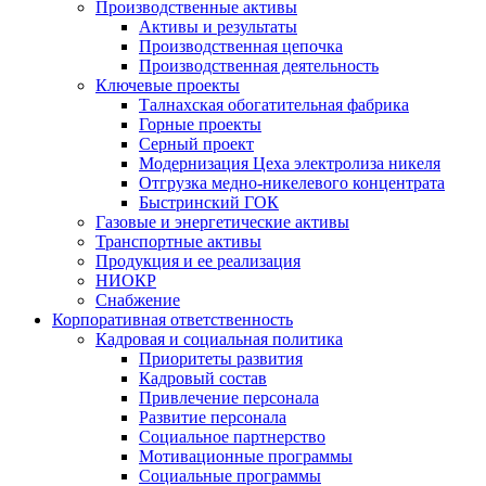
Производственные активы
Активы и результаты
Производственная цепочка
Производственная деятельность
Ключевые проекты
Талнахская обогатительная фабрика
Горные проекты
Серный проект
Модернизация Цеха электролиза никеля
Отгрузка медно-никелевого концентрата
Быстринский ГОК
Газовые и энергетические активы
Транспортные активы
Продукция и ее реализация
НИОКР
Снабжение
Корпоративная ответственность
Кадровая и социальная политика
Приоритеты развития
Кадровый состав
Привлечение персонала
Развитие персонала
Социальное партнерство
Мотивационные программы
Социальные программы