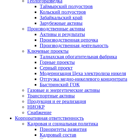
Геологоразведка
Таймырский полуостров
Кольский полуостров
Забайкальский край
Зарубежные активы
Производственные активы
Активы и результаты
Производственная цепочка
Производственная деятельность
Ключевые проекты
Талнахская обогатительная фабрика
Горные проекты
Серный проект
Модернизация Цеха электролиза никеля
Отгрузка медно-никелевого концентрата
Быстринский ГОК
Газовые и энергетические активы
Транспортные активы
Продукция и ее реализация
НИОКР
Снабжение
Корпоративная ответственность
Кадровая и социальная политика
Приоритеты развития
Кадровый состав