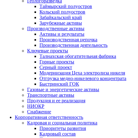
Геологоразведка
Таймырский полуостров
Кольский полуостров
Забайкальский край
Зарубежные активы
Производственные активы
Активы и результаты
Производственная цепочка
Производственная деятельность
Ключевые проекты
Талнахская обогатительная фабрика
Горные проекты
Серный проект
Модернизация Цеха электролиза никеля
Отгрузка медно-никелевого концентрата
Быстринский ГОК
Газовые и энергетические активы
Транспортные активы
Продукция и ее реализация
НИОКР
Снабжение
Корпоративная ответственность
Кадровая и социальная политика
Приоритеты развития
Кадровый состав