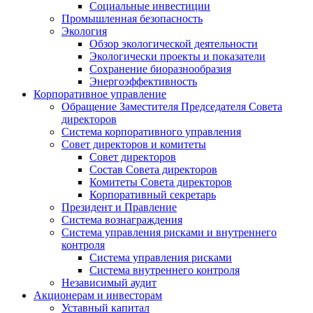
Социальные инвестиции
Промышленная безопасность
Экология
Обзор экологической деятельности
Экологически проекты и показатели
Сохранение биоразнообразия
Энергоэффективность
Корпоративное управление
Обращение Заместителя Председателя Совета
директоров
Система корпоративного управления
Совет директоров и комитеты
Совет директоров
Состав Совета директоров
Комитеты Совета директоров
Корпоративный секретарь
Президент и Правление
Система вознаграждения
Система управления рисками и внутреннего
контроля
Система управления рисками
Система внутреннего контроля
Независимый аудит
Акционерам и инвесторам
Уставный капитал