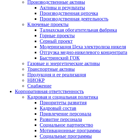
Производственные активы
Активы и результаты
Производственная цепочка
Производственная деятельность
Ключевые проекты
Талнахская обогатительная фабрика
Горные проекты
Серный проект
Модернизация Цеха электролиза никеля
Отгрузка медно-никелевого концентрата
Быстринский ГОК
Газовые и энергетические активы
Транспортные активы
Продукция и ее реализация
НИОКР
Снабжение
Корпоративная ответственность
Кадровая и социальная политика
Приоритеты развития
Кадровый состав
Привлечение персонала
Развитие персонала
Социальное партнерство
Мотивационные программы
Социальные программы