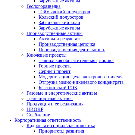
Зарубежные активы
Геологоразведка
Таймырский полуостров
Кольский полуостров
Забайкальский край
Зарубежные активы
Производственные активы
Активы и результаты
Производственная цепочка
Производственная деятельность
Ключевые проекты
Талнахская обогатительная фабрика
Горные проекты
Серный проект
Модернизация Цеха электролиза никеля
Отгрузка медно-никелевого концентрата
Быстринский ГОК
Газовые и энергетические активы
Транспортные активы
Продукция и ее реализация
НИОКР
Снабжение
Корпоративная ответственность
Кадровая и социальная политика
Приоритеты развития