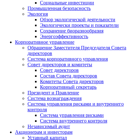
Социальные инвестиции
Промышленная безопасность
Экология
Обзор экологической деятельности
Экологически проекты и показатели
Сохранение биоразнообразия
Энергоэффективность
Корпоративное управление
Обращение Заместителя Председателя Совета
директоров
Система корпоративного управления
Совет директоров и комитеты
Совет директоров
Состав Совета директоров
Комитеты Совета директоров
Корпоративный секретарь
Президент и Правление
Система вознаграждения
Система управления рисками и внутреннего
контроля
Система управления рисками
Система внутреннего контроля
Независимый аудит
Акционерам и инвесторам
Уставный капитал