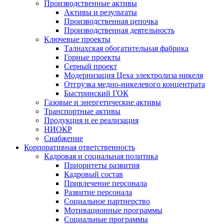
Производственные активы
Активы и результаты
Производственная цепочка
Производственная деятельность
Ключевые проекты
Талнахская обогатительная фабрика
Горные проекты
Серный проект
Модернизация Цеха электролиза никеля
Отгрузка медно-никелевого концентрата
Быстринский ГОК
Газовые и энергетические активы
Транспортные активы
Продукция и ее реализация
НИОКР
Снабжение
Корпоративная ответственность
Кадровая и социальная политика
Приоритеты развития
Кадровый состав
Привлечение персонала
Развитие персонала
Социальное партнерство
Мотивационные программы
Социальные программы