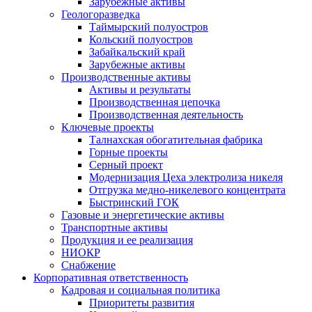
Зарубежные активы
Геологоразведка
Таймырский полуостров
Кольский полуостров
Забайкальский край
Зарубежные активы
Производственные активы
Активы и результаты
Производственная цепочка
Производственная деятельность
Ключевые проекты
Талнахская обогатительная фабрика
Горные проекты
Серный проект
Модернизация Цеха электролиза никеля
Отгрузка медно-никелевого концентрата
Быстринский ГОК
Газовые и энергетические активы
Транспортные активы
Продукция и ее реализация
НИОКР
Снабжение
Корпоративная ответственность
Кадровая и социальная политика
Приоритеты развития