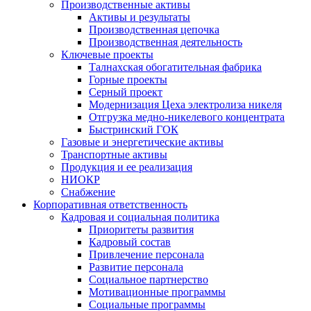
Производственные активы
Активы и результаты
Производственная цепочка
Производственная деятельность
Ключевые проекты
Талнахская обогатительная фабрика
Горные проекты
Серный проект
Модернизация Цеха электролиза никеля
Отгрузка медно-никелевого концентрата
Быстринский ГОК
Газовые и энергетические активы
Транспортные активы
Продукция и ее реализация
НИОКР
Снабжение
Корпоративная ответственность
Кадровая и социальная политика
Приоритеты развития
Кадровый состав
Привлечение персонала
Развитие персонала
Социальное партнерство
Мотивационные программы
Социальные программы