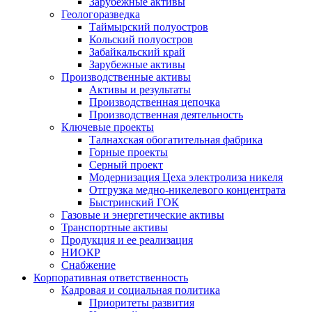
Зарубежные активы
Геологоразведка
Таймырский полуостров
Кольский полуостров
Забайкальский край
Зарубежные активы
Производственные активы
Активы и результаты
Производственная цепочка
Производственная деятельность
Ключевые проекты
Талнахская обогатительная фабрика
Горные проекты
Серный проект
Модернизация Цеха электролиза никеля
Отгрузка медно-никелевого концентрата
Быстринский ГОК
Газовые и энергетические активы
Транспортные активы
Продукция и ее реализация
НИОКР
Снабжение
Корпоративная ответственность
Кадровая и социальная политика
Приоритеты развития