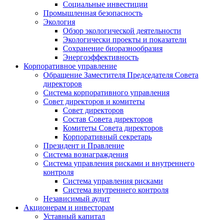
Социальные инвестиции
Промышленная безопасность
Экология
Обзор экологической деятельности
Экологически проекты и показатели
Сохранение биоразнообразия
Энергоэффективность
Корпоративное управление
Обращение Заместителя Председателя Совета
директоров
Система корпоративного управления
Совет директоров и комитеты
Совет директоров
Состав Совета директоров
Комитеты Совета директоров
Корпоративный секретарь
Президент и Правление
Система вознаграждения
Система управления рисками и внутреннего
контроля
Система управления рисками
Система внутреннего контроля
Независимый аудит
Акционерам и инвесторам
Уставный капитал