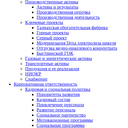
Производственные активы
Активы и результаты
Производственная цепочка
Производственная деятельность
Ключевые проекты
Талнахская обогатительная фабрика
Горные проекты
Серный проект
Модернизация Цеха электролиза никеля
Отгрузка медно-никелевого концентрата
Быстринский ГОК
Газовые и энергетические активы
Транспортные активы
Продукция и ее реализация
НИОКР
Снабжение
Корпоративная ответственность
Кадровая и социальная политика
Приоритеты развития
Кадровый состав
Привлечение персонала
Развитие персонала
Социальное партнерство
Мотивационные программы
Социальные программы