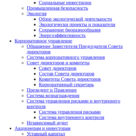
Социальные инвестиции
Промышленная безопасность
Экология
Обзор экологической деятельности
Экологически проекты и показатели
Сохранение биоразнообразия
Энергоэффективность
Корпоративное управление
Обращение Заместителя Председателя Совета
директоров
Система корпоративного управления
Совет директоров и комитеты
Совет директоров
Состав Совета директоров
Комитеты Совета директоров
Корпоративный секретарь
Президент и Правление
Система вознаграждения
Система управления рисками и внутреннего
контроля
Система управления рисками
Система внутреннего контроля
Независимый аудит
Акционерам и инвесторам
Уставный капитал