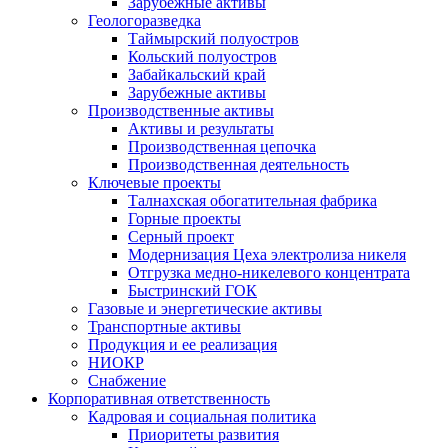
Зарубежные активы
Геологоразведка
Таймырский полуостров
Кольский полуостров
Забайкальский край
Зарубежные активы
Производственные активы
Активы и результаты
Производственная цепочка
Производственная деятельность
Ключевые проекты
Талнахская обогатительная фабрика
Горные проекты
Серный проект
Модернизация Цеха электролиза никеля
Отгрузка медно-никелевого концентрата
Быстринский ГОК
Газовые и энергетические активы
Транспортные активы
Продукция и ее реализация
НИОКР
Снабжение
Корпоративная ответственность
Кадровая и социальная политика
Приоритеты развития