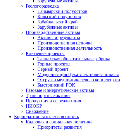
Зарубежные активы
Геологоразведка
Таймырский полуостров
Кольский полуостров
Забайкальский край
Зарубежные активы
Производственные активы
Активы и результаты
Производственная цепочка
Производственная деятельность
Ключевые проекты
Талнахская обогатительная фабрика
Горные проекты
Серный проект
Модернизация Цеха электролиза никеля
Отгрузка медно-никелевого концентрата
Быстринский ГОК
Газовые и энергетические активы
Транспортные активы
Продукция и ее реализация
НИОКР
Снабжение
Корпоративная ответственность
Кадровая и социальная политика
Приоритеты развития