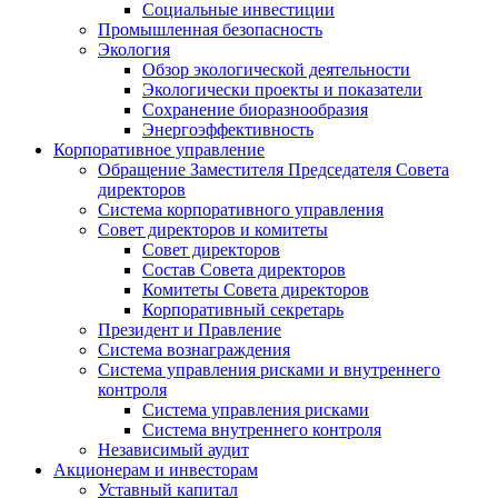
Социальные инвестиции
Промышленная безопасность
Экология
Обзор экологической деятельности
Экологически проекты и показатели
Сохранение биоразнообразия
Энергоэффективность
Корпоративное управление
Обращение Заместителя Председателя Совета
директоров
Система корпоративного управления
Совет директоров и комитеты
Совет директоров
Состав Совета директоров
Комитеты Совета директоров
Корпоративный секретарь
Президент и Правление
Система вознаграждения
Система управления рисками и внутреннего
контроля
Система управления рисками
Система внутреннего контроля
Независимый аудит
Акционерам и инвесторам
Уставный капитал