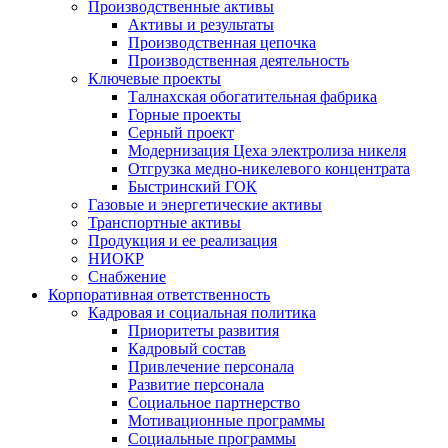
Производственные активы
Активы и результаты
Производственная цепочка
Производственная деятельность
Ключевые проекты
Талнахская обогатительная фабрика
Горные проекты
Серный проект
Модернизация Цеха электролиза никеля
Отгрузка медно-никелевого концентрата
Быстринский ГОК
Газовые и энергетические активы
Транспортные активы
Продукция и ее реализация
НИОКР
Снабжение
Корпоративная ответственность
Кадровая и социальная политика
Приоритеты развития
Кадровый состав
Привлечение персонала
Развитие персонала
Социальное партнерство
Мотивационные программы
Социальные программы