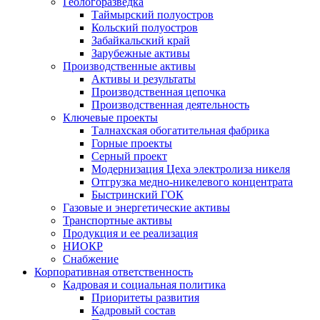
Геологоразведка
Таймырский полуостров
Кольский полуостров
Забайкальский край
Зарубежные активы
Производственные активы
Активы и результаты
Производственная цепочка
Производственная деятельность
Ключевые проекты
Талнахская обогатительная фабрика
Горные проекты
Серный проект
Модернизация Цеха электролиза никеля
Отгрузка медно-никелевого концентрата
Быстринский ГОК
Газовые и энергетические активы
Транспортные активы
Продукция и ее реализация
НИОКР
Снабжение
Корпоративная ответственность
Кадровая и социальная политика
Приоритеты развития
Кадровый состав