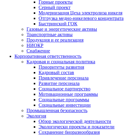
Горные проекты
Серный проект
Модернизация Цеха электролиза никеля
Отгрузка медно-никелевого концентрата
Быстринский ГОК
Газовые и энергетические активы
Транспортные активы
Продукция и ее реализация
НИОКР
Снабжение
Корпоративная ответственность
Кадровая и социальная политика
Приоритеты развития
Кадровый состав
Привлечение персонала
Развитие персонала
Социальное партнерство
Мотивационные программы
Социальные программы
Социальные инвестиции
Промышленная безопасность
Экология
Обзор экологической деятельности
Экологически проекты и показатели
Сохранение биоразнообразия