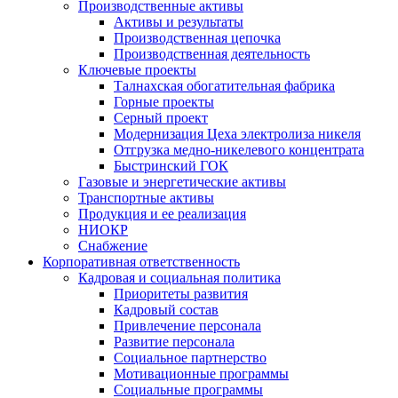
Производственные активы
Активы и результаты
Производственная цепочка
Производственная деятельность
Ключевые проекты
Талнахская обогатительная фабрика
Горные проекты
Серный проект
Модернизация Цеха электролиза никеля
Отгрузка медно-никелевого концентрата
Быстринский ГОК
Газовые и энергетические активы
Транспортные активы
Продукция и ее реализация
НИОКР
Снабжение
Корпоративная ответственность
Кадровая и социальная политика
Приоритеты развития
Кадровый состав
Привлечение персонала
Развитие персонала
Социальное партнерство
Мотивационные программы
Социальные программы