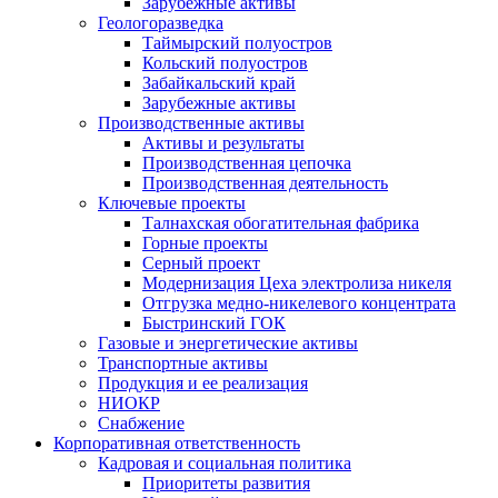
Зарубежные активы
Геологоразведка
Таймырский полуостров
Кольский полуостров
Забайкальский край
Зарубежные активы
Производственные активы
Активы и результаты
Производственная цепочка
Производственная деятельность
Ключевые проекты
Талнахская обогатительная фабрика
Горные проекты
Серный проект
Модернизация Цеха электролиза никеля
Отгрузка медно-никелевого концентрата
Быстринский ГОК
Газовые и энергетические активы
Транспортные активы
Продукция и ее реализация
НИОКР
Снабжение
Корпоративная ответственность
Кадровая и социальная политика
Приоритеты развития