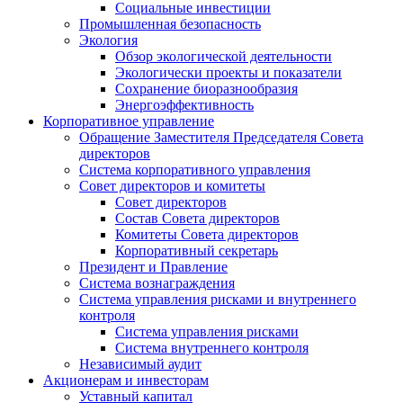
Социальные инвестиции
Промышленная безопасность
Экология
Обзор экологической деятельности
Экологически проекты и показатели
Сохранение биоразнообразия
Энергоэффективность
Корпоративное управление
Обращение Заместителя Председателя Совета
директоров
Система корпоративного управления
Совет директоров и комитеты
Совет директоров
Состав Совета директоров
Комитеты Совета директоров
Корпоративный секретарь
Президент и Правление
Система вознаграждения
Система управления рисками и внутреннего
контроля
Система управления рисками
Система внутреннего контроля
Независимый аудит
Акционерам и инвесторам
Уставный капитал