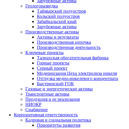
Зарубежные активы
Геологоразведка
Таймырский полуостров
Кольский полуостров
Забайкальский край
Зарубежные активы
Производственные активы
Активы и результаты
Производственная цепочка
Производственная деятельность
Ключевые проекты
Талнахская обогатительная фабрика
Горные проекты
Серный проект
Модернизация Цеха электролиза никеля
Отгрузка медно-никелевого концентрата
Быстринский ГОК
Газовые и энергетические активы
Транспортные активы
Продукция и ее реализация
НИОКР
Снабжение
Корпоративная ответственность
Кадровая и социальная политика
Приоритеты развития