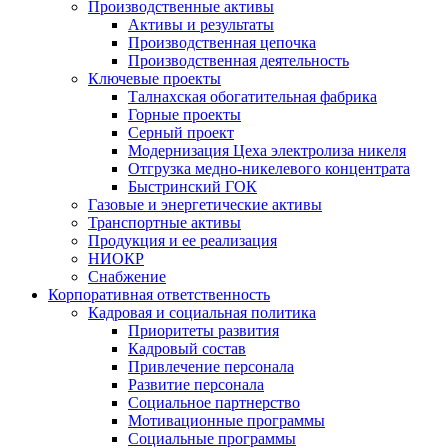
Производственные активы
Активы и результаты
Производственная цепочка
Производственная деятельность
Ключевые проекты
Талнахская обогатительная фабрика
Горные проекты
Серный проект
Модернизация Цеха электролиза никеля
Отгрузка медно-никелевого концентрата
Быстринский ГОК
Газовые и энергетические активы
Транспортные активы
Продукция и ее реализация
НИОКР
Снабжение
Корпоративная ответственность
Кадровая и социальная политика
Приоритеты развития
Кадровый состав
Привлечение персонала
Развитие персонала
Социальное партнерство
Мотивационные программы
Социальные программы