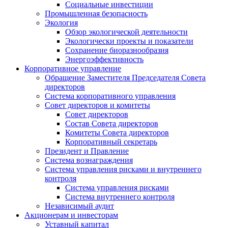
Социальные инвестиции
Промышленная безопасность
Экология
Обзор экологической деятельности
Экологически проекты и показатели
Сохранение биоразнообразия
Энергоэффективность
Корпоративное управление
Обращение Заместителя Председателя Совета
директоров
Система корпоративного управления
Совет директоров и комитеты
Совет директоров
Состав Совета директоров
Комитеты Совета директоров
Корпоративный секретарь
Президент и Правление
Система вознаграждения
Система управления рисками и внутреннего
контроля
Система управления рисками
Система внутреннего контроля
Независимый аудит
Акционерам и инвесторам
Уставный капитал