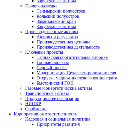
Зарубежные активы
Геологоразведка
Таймырский полуостров
Кольский полуостров
Забайкальский край
Зарубежные активы
Производственные активы
Активы и результаты
Производственная цепочка
Производственная деятельность
Ключевые проекты
Талнахская обогатительная фабрика
Горные проекты
Серный проект
Модернизация Цеха электролиза никеля
Отгрузка медно-никелевого концентрата
Быстринский ГОК
Газовые и энергетические активы
Транспортные активы
Продукция и ее реализация
НИОКР
Снабжение
Корпоративная ответственность
Кадровая и социальная политика
Приоритеты развития