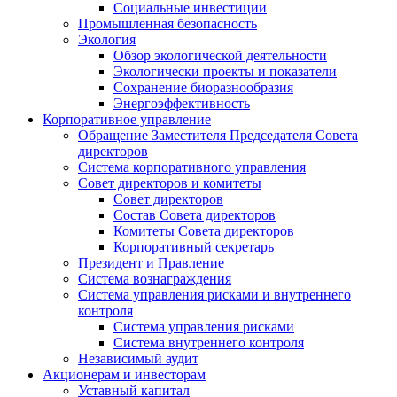
Социальные инвестиции
Промышленная безопасность
Экология
Обзор экологической деятельности
Экологически проекты и показатели
Сохранение биоразнообразия
Энергоэффективность
Корпоративное управление
Обращение Заместителя Председателя Совета
директоров
Система корпоративного управления
Совет директоров и комитеты
Совет директоров
Состав Совета директоров
Комитеты Совета директоров
Корпоративный секретарь
Президент и Правление
Система вознаграждения
Система управления рисками и внутреннего
контроля
Система управления рисками
Система внутреннего контроля
Независимый аудит
Акционерам и инвесторам
Уставный капитал