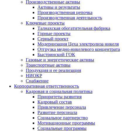
Производственные активы
Активы и результаты
Производственная цепочка
Производственная деятельность
Ключевые проекты
Талнахская обогатительная фабрика
Горные проекты
Серный проект
Модернизация Цеха электролиза никеля
Отгрузка медно-никелевого концентрата
Быстринский ГОК
Газовые и энергетические активы
Транспортные активы
Продукция и ее реализация
НИОКР
Снабжение
Корпоративная ответственность
Кадровая и социальная политика
Приоритеты развития
Кадровый состав
Привлечение персонала
Развитие персонала
Социальное партнерство
Мотивационные программы
Социальные программы