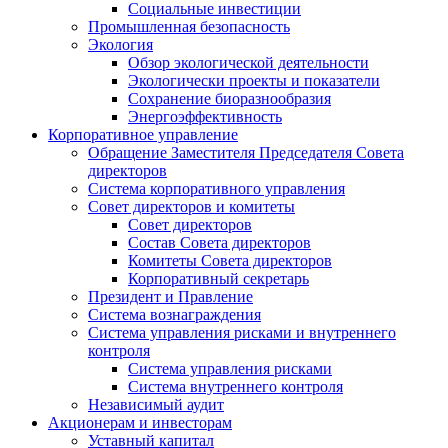
Социальные инвестиции
Промышленная безопасность
Экология
Обзор экологической деятельности
Экологически проекты и показатели
Сохранение биоразнообразия
Энергоэффективность
Корпоративное управление
Обращение Заместителя Председателя Совета
директоров
Система корпоративного управления
Совет директоров и комитеты
Совет директоров
Состав Совета директоров
Комитеты Совета директоров
Корпоративный секретарь
Президент и Правление
Система вознаграждения
Система управления рисками и внутреннего
контроля
Система управления рисками
Система внутреннего контроля
Независимый аудит
Акционерам и инвесторам
Уставный капитал