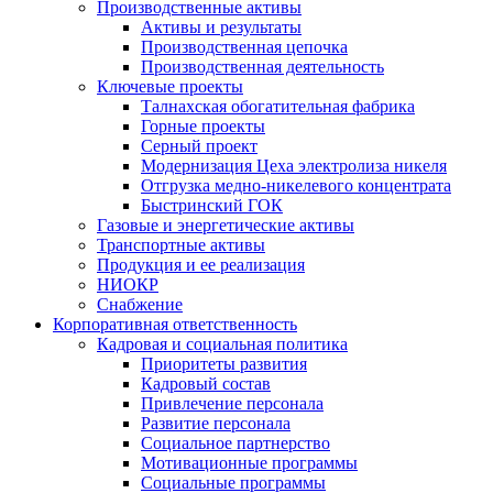
Производственные активы
Активы и результаты
Производственная цепочка
Производственная деятельность
Ключевые проекты
Талнахская обогатительная фабрика
Горные проекты
Серный проект
Модернизация Цеха электролиза никеля
Отгрузка медно-никелевого концентрата
Быстринский ГОК
Газовые и энергетические активы
Транспортные активы
Продукция и ее реализация
НИОКР
Снабжение
Корпоративная ответственность
Кадровая и социальная политика
Приоритеты развития
Кадровый состав
Привлечение персонала
Развитие персонала
Социальное партнерство
Мотивационные программы
Социальные программы