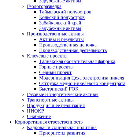
Зарубежные активы
Геологоразведка
Таймырский полуостров
Кольский полуостров
Забайкальский край
Зарубежные активы
Производственные активы
Активы и результаты
Производственная цепочка
Производственная деятельность
Ключевые проекты
Талнахская обогатительная фабрика
Горные проекты
Серный проект
Модернизация Цеха электролиза никеля
Отгрузка медно-никелевого концентрата
Быстринский ГОК
Газовые и энергетические активы
Транспортные активы
Продукция и ее реализация
НИОКР
Снабжение
Корпоративная ответственность
Кадровая и социальная политика
Приоритеты развития