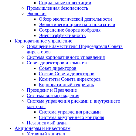
Социальные инвестиции
Промышленная безопасность
Экология
Обзор экологической деятельности
Экологически проекты и показатели
Сохранение биоразнообразия
Энергоэффективность
Корпоративное управление
Обращение Заместителя Председателя Совета
директоров
Система корпоративного управления
Совет директоров и комитеты
Совет директоров
Состав Совета директоров
Комитеты Совета директоров
Корпоративный секретарь
Президент и Правление
Система вознаграждения
Система управления рисками и внутреннего
контроля
Система управления рисками
Система внутреннего контроля
Независимый аудит
Акционерам и инвесторам
Уставный капитал