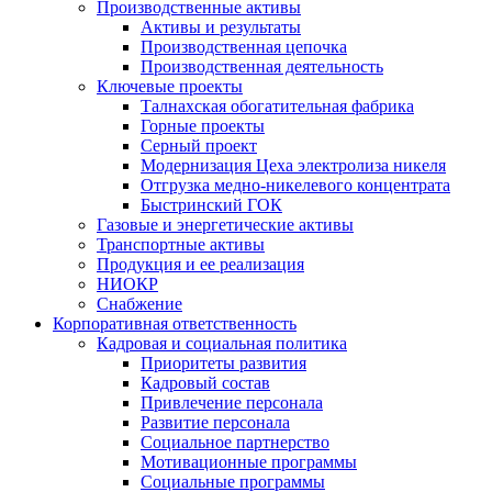
Производственные активы
Активы и результаты
Производственная цепочка
Производственная деятельность
Ключевые проекты
Талнахская обогатительная фабрика
Горные проекты
Серный проект
Модернизация Цеха электролиза никеля
Отгрузка медно-никелевого концентрата
Быстринский ГОК
Газовые и энергетические активы
Транспортные активы
Продукция и ее реализация
НИОКР
Снабжение
Корпоративная ответственность
Кадровая и социальная политика
Приоритеты развития
Кадровый состав
Привлечение персонала
Развитие персонала
Социальное партнерство
Мотивационные программы
Социальные программы