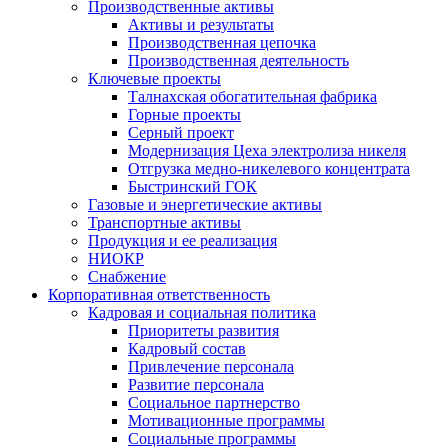
Производственные активы
Активы и результаты
Производственная цепочка
Производственная деятельность
Ключевые проекты
Талнахская обогатительная фабрика
Горные проекты
Серный проект
Модернизация Цеха электролиза никеля
Отгрузка медно-никелевого концентрата
Быстринский ГОК
Газовые и энергетические активы
Транспортные активы
Продукция и ее реализация
НИОКР
Снабжение
Корпоративная ответственность
Кадровая и социальная политика
Приоритеты развития
Кадровый состав
Привлечение персонала
Развитие персонала
Социальное партнерство
Мотивационные программы
Социальные программы