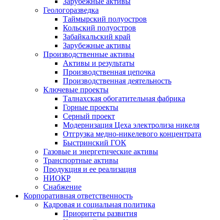
Зарубежные активы
Геологоразведка
Таймырский полуостров
Кольский полуостров
Забайкальский край
Зарубежные активы
Производственные активы
Активы и результаты
Производственная цепочка
Производственная деятельность
Ключевые проекты
Талнахская обогатительная фабрика
Горные проекты
Серный проект
Модернизация Цеха электролиза никеля
Отгрузка медно-никелевого концентрата
Быстринский ГОК
Газовые и энергетические активы
Транспортные активы
Продукция и ее реализация
НИОКР
Снабжение
Корпоративная ответственность
Кадровая и социальная политика
Приоритеты развития