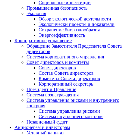
Социальные инвестиции
Промышленная безопасность
Экология
Обзор экологической деятельности
Экологически проекты и показатели
Сохранение биоразнообразия
Энергоэффективность
Корпоративное управление
Обращение Заместителя Председателя Совета
директоров
Система корпоративного управления
Совет директоров и комитеты
Совет директоров
Состав Совета директоров
Комитеты Совета директоров
Корпоративный секретарь
Президент и Правление
Система вознаграждения
Система управления рисками и внутреннего
контроля
Система управления рисками
Система внутреннего контроля
Независимый аудит
Акционерам и инвесторам
Уставный капитал