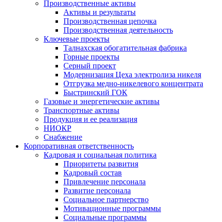
Производственные активы
Активы и результаты
Производственная цепочка
Производственная деятельность
Ключевые проекты
Талнахская обогатительная фабрика
Горные проекты
Серный проект
Модернизация Цеха электролиза никеля
Отгрузка медно-никелевого концентрата
Быстринский ГОК
Газовые и энергетические активы
Транспортные активы
Продукция и ее реализация
НИОКР
Снабжение
Корпоративная ответственность
Кадровая и социальная политика
Приоритеты развития
Кадровый состав
Привлечение персонала
Развитие персонала
Социальное партнерство
Мотивационные программы
Социальные программы