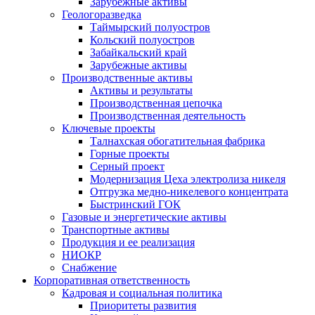
Зарубежные активы
Геологоразведка
Таймырский полуостров
Кольский полуостров
Забайкальский край
Зарубежные активы
Производственные активы
Активы и результаты
Производственная цепочка
Производственная деятельность
Ключевые проекты
Талнахская обогатительная фабрика
Горные проекты
Серный проект
Модернизация Цеха электролиза никеля
Отгрузка медно-никелевого концентрата
Быстринский ГОК
Газовые и энергетические активы
Транспортные активы
Продукция и ее реализация
НИОКР
Снабжение
Корпоративная ответственность
Кадровая и социальная политика
Приоритеты развития