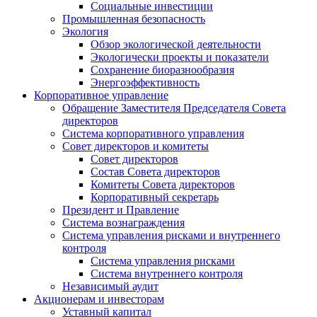
Социальные инвестиции
Промышленная безопасность
Экология
Обзор экологической деятельности
Экологически проекты и показатели
Сохранение биоразнообразия
Энергоэффективность
Корпоративное управление
Обращение Заместителя Председателя Совета
директоров
Система корпоративного управления
Совет директоров и комитеты
Совет директоров
Состав Совета директоров
Комитеты Совета директоров
Корпоративный секретарь
Президент и Правление
Система вознаграждения
Система управления рисками и внутреннего
контроля
Система управления рисками
Система внутреннего контроля
Независимый аудит
Акционерам и инвесторам
Уставный капитал