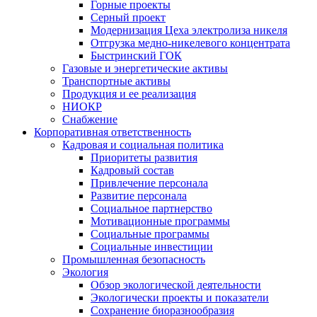
Горные проекты
Серный проект
Модернизация Цеха электролиза никеля
Отгрузка медно-никелевого концентрата
Быстринский ГОК
Газовые и энергетические активы
Транспортные активы
Продукция и ее реализация
НИОКР
Снабжение
Корпоративная ответственность
Кадровая и социальная политика
Приоритеты развития
Кадровый состав
Привлечение персонала
Развитие персонала
Социальное партнерство
Мотивационные программы
Социальные программы
Социальные инвестиции
Промышленная безопасность
Экология
Обзор экологической деятельности
Экологически проекты и показатели
Сохранение биоразнообразия