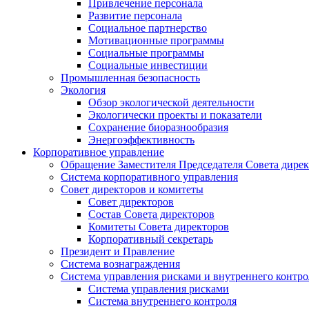
Привлечение персонала
Развитие персонала
Социальное партнерство
Мотивационные программы
Социальные программы
Социальные инвестиции
Промышленная безопасность
Экология
Обзор экологической деятельности
Экологически проекты и показатели
Сохранение биоразнообразия
Энергоэффективность
Корпоративное управление
Обращение Заместителя Председателя Совета дире
Система корпоративного управления
Совет директоров и комитеты
Совет директоров
Состав Совета директоров
Комитеты Совета директоров
Корпоративный секретарь
Президент и Правление
Система вознаграждения
Система управления рисками и внутреннего контро
Система управления рисками
Система внутреннего контроля