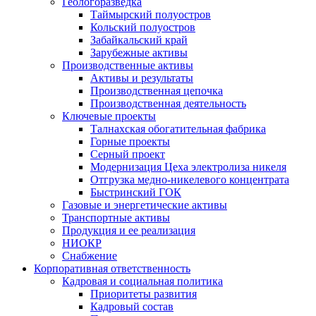
Геологоразведка
Таймырский полуостров
Кольский полуостров
Забайкальский край
Зарубежные активы
Производственные активы
Активы и результаты
Производственная цепочка
Производственная деятельность
Ключевые проекты
Талнахская обогатительная фабрика
Горные проекты
Серный проект
Модернизация Цеха электролиза никеля
Отгрузка медно-никелевого концентрата
Быстринский ГОК
Газовые и энергетические активы
Транспортные активы
Продукция и ее реализация
НИОКР
Снабжение
Корпоративная ответственность
Кадровая и социальная политика
Приоритеты развития
Кадровый состав