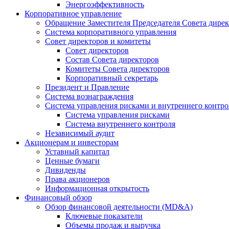
Энергоэффективность
Корпоративное управление
Обращение Заместителя Председателя Совета дире
Система корпоративного управления
Совет директоров и комитеты
Совет директоров
Состав Совета директоров
Комитеты Совета директоров
Корпоративный секретарь
Президент и Правление
Система вознаграждения
Система управления рисками и внутреннего контро
Система управления рисками
Система внутреннего контроля
Независимый аудит
Акционерам и инвесторам
Уставный капитал
Ценные бумаги
Дивиденды
Права акционеров
Информационная открытость
Финансовый обзор
Обзор финансовой деятельности (MD&A)
Ключевые показатели
Объемы продаж и выручка