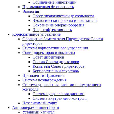
Социальные инвестиции
Промышленная безопасность
Экология
Обзор экологической деятельности
Экологически проекты и показатели
Сохранение биоразнообразия
Энергоэффективность
Корпоративное управление
Обращение Заместителя Председателя Совета
директоров
Система корпоративного управления
Совет директоров и комитеты
Совет директоров
Состав Совета директоров
Комитеты Совета директоров
Корпоративный секретарь
Президент и Правление
Система вознаграждения
Система управления рисками и внутреннего
контроля
Система управления рисками
Система внутреннего контроля
Независимый аудит
Акционерам и инвесторам
Уставный капитал