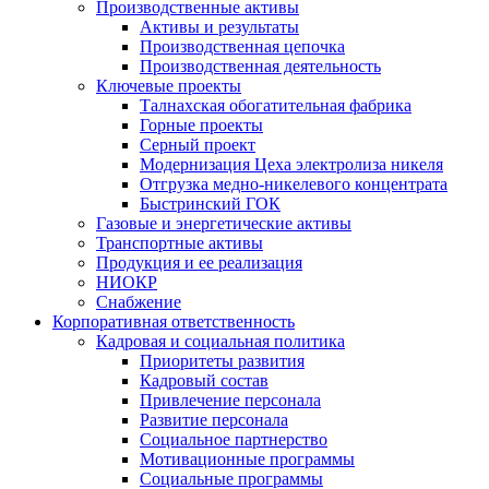
Производственные активы
Активы и результаты
Производственная цепочка
Производственная деятельность
Ключевые проекты
Талнахская обогатительная фабрика
Горные проекты
Серный проект
Модернизация Цеха электролиза никеля
Отгрузка медно-никелевого концентрата
Быстринский ГОК
Газовые и энергетические активы
Транспортные активы
Продукция и ее реализация
НИОКР
Снабжение
Корпоративная ответственность
Кадровая и социальная политика
Приоритеты развития
Кадровый состав
Привлечение персонала
Развитие персонала
Социальное партнерство
Мотивационные программы
Социальные программы