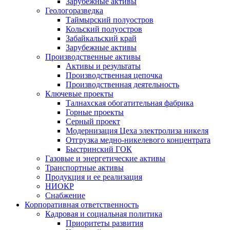
Зарубежные активы
Геологоразведка
Таймырский полуостров
Кольский полуостров
Забайкальский край
Зарубежные активы
Производственные активы
Активы и результаты
Производственная цепочка
Производственная деятельность
Ключевые проекты
Талнахская обогатительная фабрика
Горные проекты
Серный проект
Модернизация Цеха электролиза никеля
Отгрузка медно-никелевого концентрата
Быстринский ГОК
Газовые и энергетические активы
Транспортные активы
Продукция и ее реализация
НИОКР
Снабжение
Корпоративная ответственность
Кадровая и социальная политика
Приоритеты развития