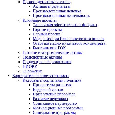
Производственные активы
Активы и результаты
Производственная цепочка
Производственная деятельность
Ключевые проекты
Талнахская обогатительная фабрика
Горные проекты
Серный проект
Модернизация Цеха электролиза никеля
Отгрузка медно-никелевого концентрата
Быстринский ГОК
Газовые и энергетические активы
Транспортные активы
Продукция и ее реализация
НИОКР
Снабжение
Корпоративная ответственность
Кадровая и социальная политика
Приоритеты развития
Кадровый состав
Привлечение персонала
Развитие персонала
Социальное партнерство
Мотивационные программы
Социальные программы