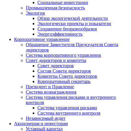
Социальные инвестиции
Промышленная безопасность
Экология
Обзор экологической деятельности
Экологически проекты и показатели
Сохранение биоразнообразия
Энергоэффективность
Корпоративное управление
Обращение Заместителя Председателя Совета
директоров
Система корпоративного управления
Совет директоров и комитеты
Совет директоров
Состав Совета директоров
Комитеты Совета директоров
Корпоративный секретарь
Президент и Правление
Система вознаграждения
Система управления рисками и внутреннего
контроля
Система управления рисками
Система внутреннего контроля
Независимый аудит
Акционерам и инвесторам
Уставный капитал