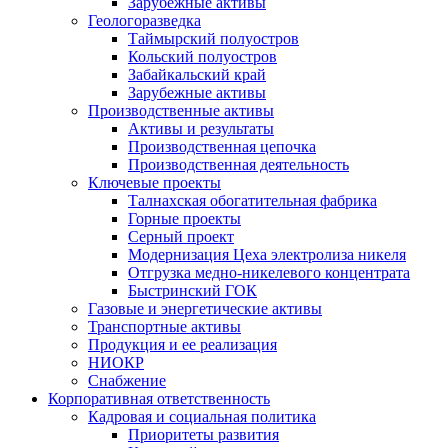
Зарубежные активы
Геологоразведка
Таймырский полуостров
Кольский полуостров
Забайкальский край
Зарубежные активы
Производственные активы
Активы и результаты
Производственная цепочка
Производственная деятельность
Ключевые проекты
Талнахская обогатительная фабрика
Горные проекты
Серный проект
Модернизация Цеха электролиза никеля
Отгрузка медно-никелевого концентрата
Быстринский ГОК
Газовые и энергетические активы
Транспортные активы
Продукция и ее реализация
НИОКР
Снабжение
Корпоративная ответственность
Кадровая и социальная политика
Приоритеты развития