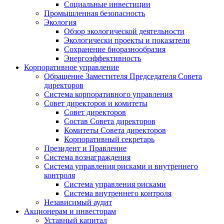
Социальные инвестиции
Промышленная безопасность
Экология
Обзор экологической деятельности
Экологически проекты и показатели
Сохранение биоразнообразия
Энергоэффективность
Корпоративное управление
Обращение Заместителя Председателя Совета
директоров
Система корпоративного управления
Совет директоров и комитеты
Совет директоров
Состав Совета директоров
Комитеты Совета директоров
Корпоративный секретарь
Президент и Правление
Система вознаграждения
Система управления рисками и внутреннего
контроля
Система управления рисками
Система внутреннего контроля
Независимый аудит
Акционерам и инвесторам
Уставный капитал