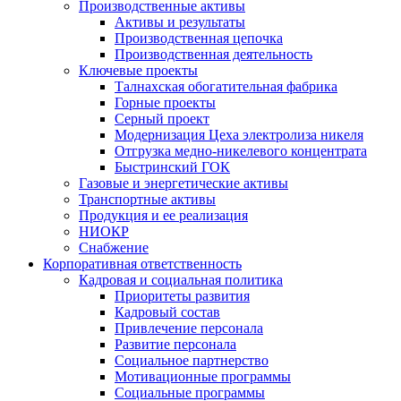
Производственные активы
Активы и результаты
Производственная цепочка
Производственная деятельность
Ключевые проекты
Талнахская обогатительная фабрика
Горные проекты
Серный проект
Модернизация Цеха электролиза никеля
Отгрузка медно-никелевого концентрата
Быстринский ГОК
Газовые и энергетические активы
Транспортные активы
Продукция и ее реализация
НИОКР
Снабжение
Корпоративная ответственность
Кадровая и социальная политика
Приоритеты развития
Кадровый состав
Привлечение персонала
Развитие персонала
Социальное партнерство
Мотивационные программы
Социальные программы