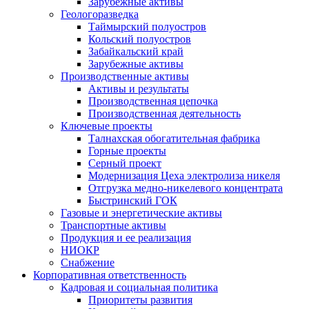
Зарубежные активы
Геологоразведка
Таймырский полуостров
Кольский полуостров
Забайкальский край
Зарубежные активы
Производственные активы
Активы и результаты
Производственная цепочка
Производственная деятельность
Ключевые проекты
Талнахская обогатительная фабрика
Горные проекты
Серный проект
Модернизация Цеха электролиза никеля
Отгрузка медно-никелевого концентрата
Быстринский ГОК
Газовые и энергетические активы
Транспортные активы
Продукция и ее реализация
НИОКР
Снабжение
Корпоративная ответственность
Кадровая и социальная политика
Приоритеты развития