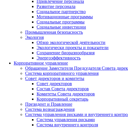
Привлечение персонала
Развитие персонала
Социальное партнерство
Мотивационные программы
Социальные программы
Социальные инвестиции
Промышленная безопасность
Экология
Обзор экологической деятельности
Экологически проекты и показатели
Сохранение биоразнообразия
Энергоэффективность
Корпоративное управление
Обращение Заместителя Председателя Совета дире
Система корпоративного управления
Совет директоров и комитеты
Совет директоров
Состав Совета директоров
Комитеты Совета директоров
Корпоративный секретарь
Президент и Правление
Система вознаграждения
Система управления рисками и внутреннего контро
Система управления рисками
Система внутреннего контроля