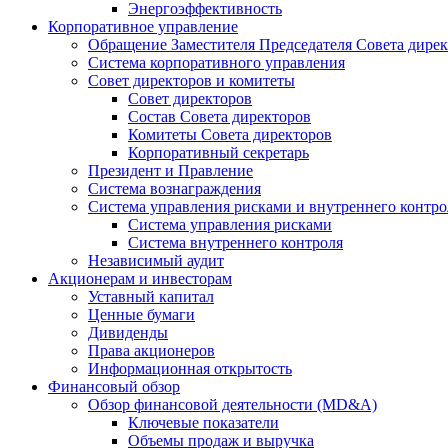
Энергоэффективность
Корпоративное управление
Обращение Заместителя Председателя Совета дире
Система корпоративного управления
Совет директоров и комитеты
Совет директоров
Состав Совета директоров
Комитеты Совета директоров
Корпоративный секретарь
Президент и Правление
Система вознаграждения
Система управления рисками и внутреннего контро
Система управления рисками
Система внутреннего контроля
Независимый аудит
Акционерам и инвесторам
Уставный капитал
Ценные бумаги
Дивиденды
Права акционеров
Информационная открытость
Финансовый обзор
Обзор финансовой деятельности (MD&A)
Ключевые показатели
Объемы продаж и выручка