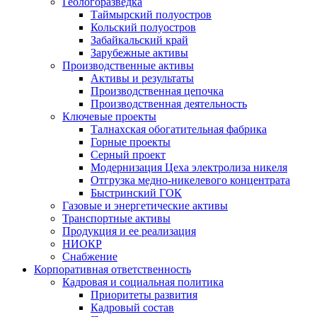
Геологоразведка
Таймырский полуостров
Кольский полуостров
Забайкальский край
Зарубежные активы
Производственные активы
Активы и результаты
Производственная цепочка
Производственная деятельность
Ключевые проекты
Талнахская обогатительная фабрика
Горные проекты
Серный проект
Модернизация Цеха электролиза никеля
Отгрузка медно-никелевого концентрата
Быстринский ГОК
Газовые и энергетические активы
Транспортные активы
Продукция и ее реализация
НИОКР
Снабжение
Корпоративная ответственность
Кадровая и социальная политика
Приоритеты развития
Кадровый состав