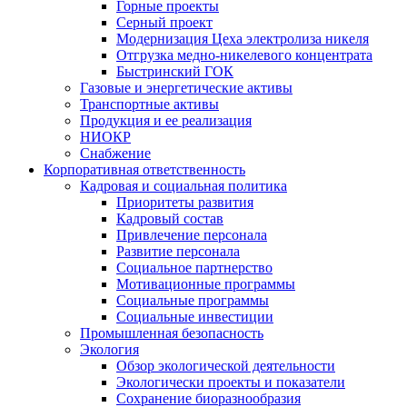
Горные проекты
Серный проект
Модернизация Цеха электролиза никеля
Отгрузка медно-никелевого концентрата
Быстринский ГОК
Газовые и энергетические активы
Транспортные активы
Продукция и ее реализация
НИОКР
Снабжение
Корпоративная ответственность
Кадровая и социальная политика
Приоритеты развития
Кадровый состав
Привлечение персонала
Развитие персонала
Социальное партнерство
Мотивационные программы
Социальные программы
Социальные инвестиции
Промышленная безопасность
Экология
Обзор экологической деятельности
Экологически проекты и показатели
Сохранение биоразнообразия