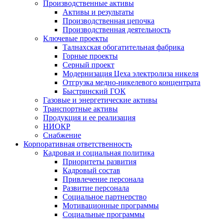
Производственные активы
Активы и результаты
Производственная цепочка
Производственная деятельность
Ключевые проекты
Талнахская обогатительная фабрика
Горные проекты
Серный проект
Модернизация Цеха электролиза никеля
Отгрузка медно-никелевого концентрата
Быстринский ГОК
Газовые и энергетические активы
Транспортные активы
Продукция и ее реализация
НИОКР
Снабжение
Корпоративная ответственность
Кадровая и социальная политика
Приоритеты развития
Кадровый состав
Привлечение персонала
Развитие персонала
Социальное партнерство
Мотивационные программы
Социальные программы