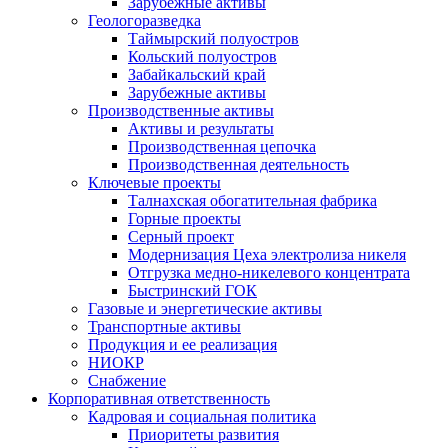
Зарубежные активы
Геологоразведка
Таймырский полуостров
Кольский полуостров
Забайкальский край
Зарубежные активы
Производственные активы
Активы и результаты
Производственная цепочка
Производственная деятельность
Ключевые проекты
Талнахская обогатительная фабрика
Горные проекты
Серный проект
Модернизация Цеха электролиза никеля
Отгрузка медно-никелевого концентрата
Быстринский ГОК
Газовые и энергетические активы
Транспортные активы
Продукция и ее реализация
НИОКР
Снабжение
Корпоративная ответственность
Кадровая и социальная политика
Приоритеты развития