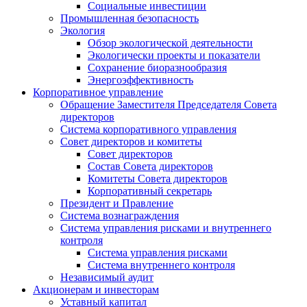
Социальные инвестиции
Промышленная безопасность
Экология
Обзор экологической деятельности
Экологически проекты и показатели
Сохранение биоразнообразия
Энергоэффективность
Корпоративное управление
Обращение Заместителя Председателя Совета
директоров
Система корпоративного управления
Совет директоров и комитеты
Совет директоров
Состав Совета директоров
Комитеты Совета директоров
Корпоративный секретарь
Президент и Правление
Система вознаграждения
Система управления рисками и внутреннего
контроля
Система управления рисками
Система внутреннего контроля
Независимый аудит
Акционерам и инвесторам
Уставный капитал