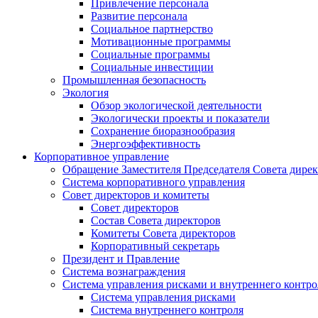
Привлечение персонала
Развитие персонала
Социальное партнерство
Мотивационные программы
Социальные программы
Социальные инвестиции
Промышленная безопасность
Экология
Обзор экологической деятельности
Экологически проекты и показатели
Сохранение биоразнообразия
Энергоэффективность
Корпоративное управление
Обращение Заместителя Председателя Совета дире
Система корпоративного управления
Совет директоров и комитеты
Совет директоров
Состав Совета директоров
Комитеты Совета директоров
Корпоративный секретарь
Президент и Правление
Система вознаграждения
Система управления рисками и внутреннего контро
Система управления рисками
Система внутреннего контроля