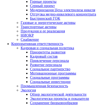
Горные проекты
Серный проект
Модернизация Цеха электролиза никеля
Отгрузка медно-никелевого концентрата
Быстринский ГОК
Газовые и энергетические активы
Транспортные активы
Продукция и ее реализация
НИОКР
Снабжение
Корпоративная ответственность
Кадровая и социальная политика
Приоритеты развития
Кадровый состав
Привлечение персонала
Развитие персонала
Социальное партнерство
Мотивационные программы
Социальные программы
Социальные инвестиции
Промышленная безопасность
Экология
Обзор экологической деятельности
Экологически проекты и показатели
Сохранение биоразнообразия