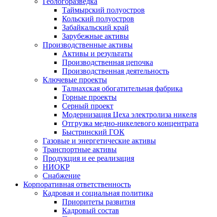
Геологоразведка
Таймырский полуостров
Кольский полуостров
Забайкальский край
Зарубежные активы
Производственные активы
Активы и результаты
Производственная цепочка
Производственная деятельность
Ключевые проекты
Талнахская обогатительная фабрика
Горные проекты
Серный проект
Модернизация Цеха электролиза никеля
Отгрузка медно-никелевого концентрата
Быстринский ГОК
Газовые и энергетические активы
Транспортные активы
Продукция и ее реализация
НИОКР
Снабжение
Корпоративная ответственность
Кадровая и социальная политика
Приоритеты развития
Кадровый состав