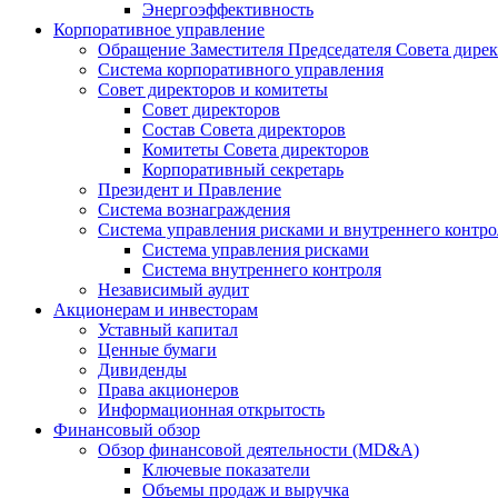
Энергоэффективность
Корпоративное управление
Обращение Заместителя Председателя Совета дире
Система корпоративного управления
Совет директоров и комитеты
Совет директоров
Состав Совета директоров
Комитеты Совета директоров
Корпоративный секретарь
Президент и Правление
Система вознаграждения
Система управления рисками и внутреннего контро
Система управления рисками
Система внутреннего контроля
Независимый аудит
Акционерам и инвесторам
Уставный капитал
Ценные бумаги
Дивиденды
Права акционеров
Информационная открытость
Финансовый обзор
Обзор финансовой деятельности (MD&A)
Ключевые показатели
Объемы продаж и выручка