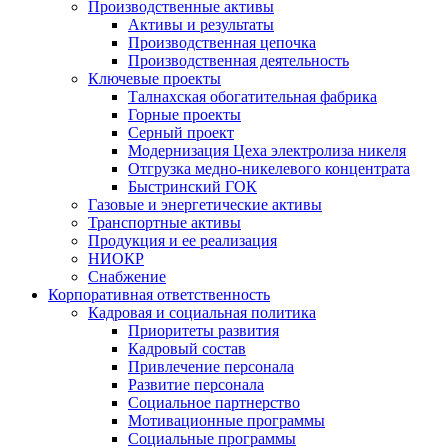
Производственные активы
Активы и результаты
Производственная цепочка
Производственная деятельность
Ключевые проекты
Талнахская обогатительная фабрика
Горные проекты
Серный проект
Модернизация Цеха электролиза никеля
Отгрузка медно-никелевого концентрата
Быстринский ГОК
Газовые и энергетические активы
Транспортные активы
Продукция и ее реализация
НИОКР
Снабжение
Корпоративная ответственность
Кадровая и социальная политика
Приоритеты развития
Кадровый состав
Привлечение персонала
Развитие персонала
Социальное партнерство
Мотивационные программы
Социальные программы