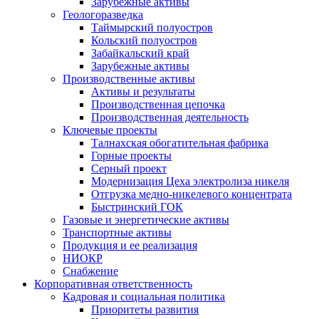
Зарубежные активы
Геологоразведка
Таймырский полуостров
Кольский полуостров
Забайкальский край
Зарубежные активы
Производственные активы
Активы и результаты
Производственная цепочка
Производственная деятельность
Ключевые проекты
Талнахская обогатительная фабрика
Горные проекты
Серный проект
Модернизация Цеха электролиза никеля
Отгрузка медно-никелевого концентрата
Быстринский ГОК
Газовые и энергетические активы
Транспортные активы
Продукция и ее реализация
НИОКР
Снабжение
Корпоративная ответственность
Кадровая и социальная политика
Приоритеты развития