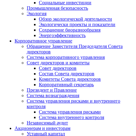
Социальные инвестиции
Промышленная безопасность
Экология
Обзор экологической деятельности
Экологически проекты и показатели
Сохранение биоразнообразия
Энергоэффективность
Корпоративное управление
Обращение Заместителя Председателя Совета
директоров
Система корпоративного управления
Совет директоров и комитеты
Совет директоров
Состав Совета директоров
Комитеты Совета директоров
Корпоративный секретарь
Президент и Правление
Система вознаграждения
Система управления рисками и внутреннего
контроля
Система управления рисками
Система внутреннего контроля
Независимый аудит
Акционерам и инвесторам
Уставный капитал