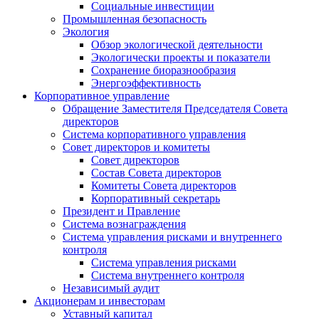
Социальные инвестиции
Промышленная безопасность
Экология
Обзор экологической деятельности
Экологически проекты и показатели
Сохранение биоразнообразия
Энергоэффективность
Корпоративное управление
Обращение Заместителя Председателя Совета
директоров
Система корпоративного управления
Совет директоров и комитеты
Совет директоров
Состав Совета директоров
Комитеты Совета директоров
Корпоративный секретарь
Президент и Правление
Система вознаграждения
Система управления рисками и внутреннего
контроля
Система управления рисками
Система внутреннего контроля
Независимый аудит
Акционерам и инвесторам
Уставный капитал