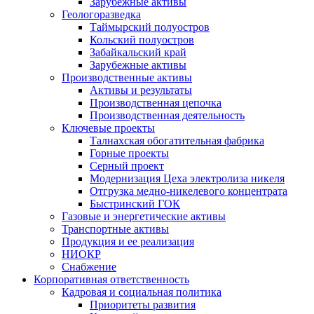
Зарубежные активы
Геологоразведка
Таймырский полуостров
Кольский полуостров
Забайкальский край
Зарубежные активы
Производственные активы
Активы и результаты
Производственная цепочка
Производственная деятельность
Ключевые проекты
Талнахская обогатительная фабрика
Горные проекты
Серный проект
Модернизация Цеха электролиза никеля
Отгрузка медно-никелевого концентрата
Быстринский ГОК
Газовые и энергетические активы
Транспортные активы
Продукция и ее реализация
НИОКР
Снабжение
Корпоративная ответственность
Кадровая и социальная политика
Приоритеты развития