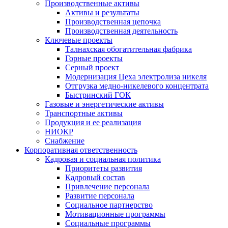
Производственные активы
Активы и результаты
Производственная цепочка
Производственная деятельность
Ключевые проекты
Талнахская обогатительная фабрика
Горные проекты
Серный проект
Модернизация Цеха электролиза никеля
Отгрузка медно-никелевого концентрата
Быстринский ГОК
Газовые и энергетические активы
Транспортные активы
Продукция и ее реализация
НИОКР
Снабжение
Корпоративная ответственность
Кадровая и социальная политика
Приоритеты развития
Кадровый состав
Привлечение персонала
Развитие персонала
Социальное партнерство
Мотивационные программы
Социальные программы