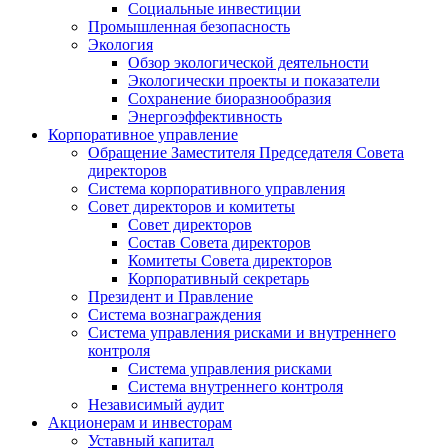
Социальные инвестиции
Промышленная безопасность
Экология
Обзор экологической деятельности
Экологически проекты и показатели
Сохранение биоразнообразия
Энергоэффективность
Корпоративное управление
Обращение Заместителя Председателя Совета
директоров
Система корпоративного управления
Совет директоров и комитеты
Совет директоров
Состав Совета директоров
Комитеты Совета директоров
Корпоративный секретарь
Президент и Правление
Система вознаграждения
Система управления рисками и внутреннего
контроля
Система управления рисками
Система внутреннего контроля
Независимый аудит
Акционерам и инвесторам
Уставный капитал