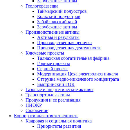
Зарубежные активы
Геологоразведка
Таймырский полуостров
Кольский полуостров
Забайкальский край
Зарубежные активы
Производственные активы
Активы и результаты
Производственная цепочка
Производственная деятельность
Ключевые проекты
Талнахская обогатительная фабрика
Горные проекты
Серный проект
Модернизация Цеха электролиза никеля
Отгрузка медно-никелевого концентрата
Быстринский ГОК
Газовые и энергетические активы
Транспортные активы
Продукция и ее реализация
НИОКР
Снабжение
Корпоративная ответственность
Кадровая и социальная политика
Приоритеты развития