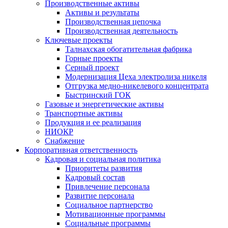
Производственные активы
Активы и результаты
Производственная цепочка
Производственная деятельность
Ключевые проекты
Талнахская обогатительная фабрика
Горные проекты
Серный проект
Модернизация Цеха электролиза никеля
Отгрузка медно-никелевого концентрата
Быстринский ГОК
Газовые и энергетические активы
Транспортные активы
Продукция и ее реализация
НИОКР
Снабжение
Корпоративная ответственность
Кадровая и социальная политика
Приоритеты развития
Кадровый состав
Привлечение персонала
Развитие персонала
Социальное партнерство
Мотивационные программы
Социальные программы