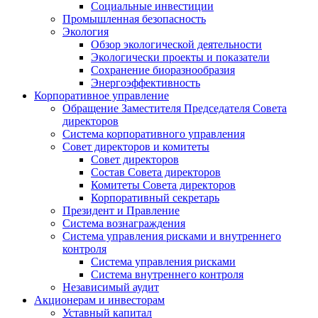
Социальные инвестиции
Промышленная безопасность
Экология
Обзор экологической деятельности
Экологически проекты и показатели
Сохранение биоразнообразия
Энергоэффективность
Корпоративное управление
Обращение Заместителя Председателя Совета
директоров
Система корпоративного управления
Совет директоров и комитеты
Совет директоров
Состав Совета директоров
Комитеты Совета директоров
Корпоративный секретарь
Президент и Правление
Система вознаграждения
Система управления рисками и внутреннего
контроля
Система управления рисками
Система внутреннего контроля
Независимый аудит
Акционерам и инвесторам
Уставный капитал