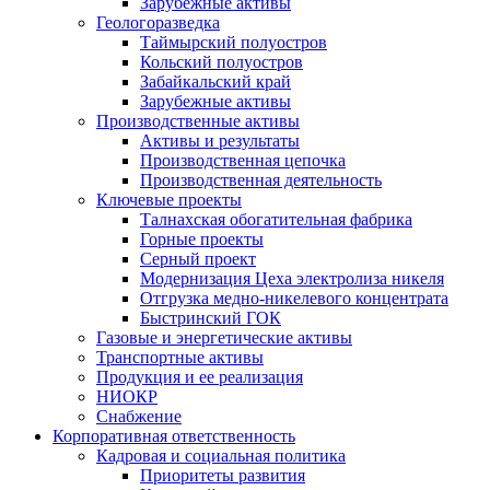
Зарубежные активы
Геологоразведка
Таймырский полуостров
Кольский полуостров
Забайкальский край
Зарубежные активы
Производственные активы
Активы и результаты
Производственная цепочка
Производственная деятельность
Ключевые проекты
Талнахская обогатительная фабрика
Горные проекты
Серный проект
Модернизация Цеха электролиза никеля
Отгрузка медно-никелевого концентрата
Быстринский ГОК
Газовые и энергетические активы
Транспортные активы
Продукция и ее реализация
НИОКР
Снабжение
Корпоративная ответственность
Кадровая и социальная политика
Приоритеты развития