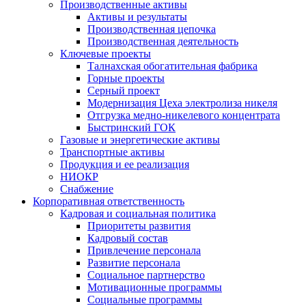
Производственные активы
Активы и результаты
Производственная цепочка
Производственная деятельность
Ключевые проекты
Талнахская обогатительная фабрика
Горные проекты
Серный проект
Модернизация Цеха электролиза никеля
Отгрузка медно-никелевого концентрата
Быстринский ГОК
Газовые и энергетические активы
Транспортные активы
Продукция и ее реализация
НИОКР
Снабжение
Корпоративная ответственность
Кадровая и социальная политика
Приоритеты развития
Кадровый состав
Привлечение персонала
Развитие персонала
Социальное партнерство
Мотивационные программы
Социальные программы