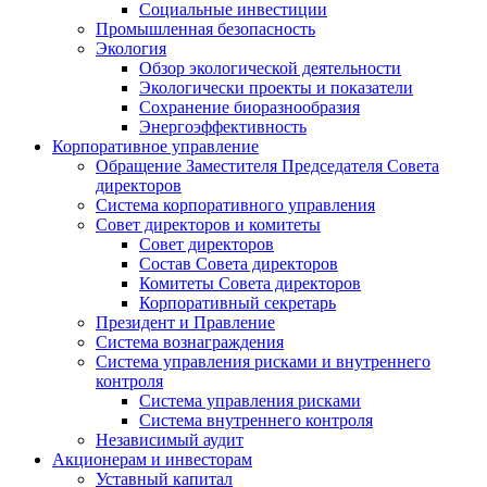
Социальные инвестиции
Промышленная безопасность
Экология
Обзор экологической деятельности
Экологически проекты и показатели
Сохранение биоразнообразия
Энергоэффективность
Корпоративное управление
Обращение Заместителя Председателя Совета
директоров
Система корпоративного управления
Совет директоров и комитеты
Совет директоров
Состав Совета директоров
Комитеты Совета директоров
Корпоративный секретарь
Президент и Правление
Система вознаграждения
Система управления рисками и внутреннего
контроля
Система управления рисками
Система внутреннего контроля
Независимый аудит
Акционерам и инвесторам
Уставный капитал